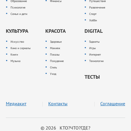
Образование
Финансы
Путешествия
Психология
Развлечения
Семья и дети
Спорт
Хобби
КУЛЬТУРА
КРАСОТА
DIGITAL
Искусство
Здоровье
Гаджеты
Кино и сериалы
Макияж
Игры
Книги
Показы
Интернет
Музыка
Похудение
Технологии
Стиль
Уход
ТЕСТЫ
Медиакит
Контакты
Соглашение
© 2026 КТО?ЧТО?ГДЕ?