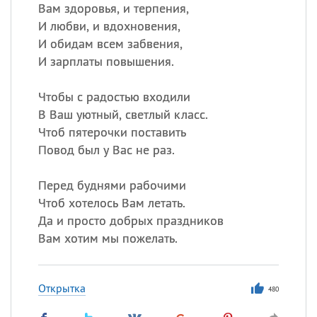
Вам здоровья, и терпения,
И любви, и вдохновения,
И обидам всем забвения,
Все
ИМЕНА
И зарплаты повышения.
Сегодня празднуют именины
Чтобы с радостью входили
Анатолий
, Афанасий,
Борис
В Ваш уютный, светлый класс.
,
Еще
Чтоб пятерочки поставить
Повод был у Вас не раз.
Кристина
Перед буднями рабочими
Чтоб хотелось Вам летать.
Посмотреть значение
и
Да и просто добрых праздников
происхождение
Вам хотим мы пожелать.
Открытка
480