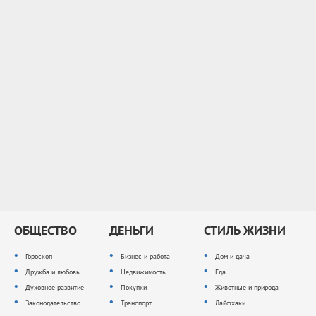
ОБЩЕСТВО
ДЕНЬГИ
СТИЛЬ ЖИЗНИ
Гороскоп
Бизнес и работа
Дом и дача
Дружба и любовь
Недвижимость
Еда
Духовное развитие
Покупки
Животные и природа
Законодательство
Транспорт
Лайфхаки