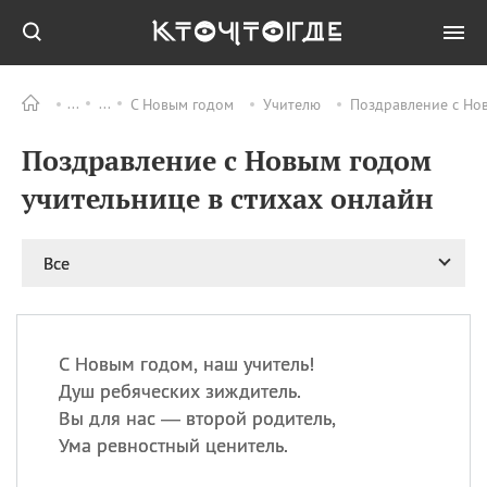
С Новым годом
Учителю
Поздравление с Нов
Все
ПРАЗДНИКИ
Поздравление с Новым годом
06.08
Преображение
Господне у западных
учительнице в стихах онлайн
христиан
06.08
День памяти
благоверных князей
Все
Бориса и Глеба, во
святом Крещении
Романа и Давида
07.08
День ассирийских
С Новым годом, наш учитель!
мучеников
Душ ребяческих зиждитель.
07.08
Национальный день
Вы для нас — второй родитель,
маяка
Ума ревностный ценитель.
07.08
Годовщина битвы при
Бояка