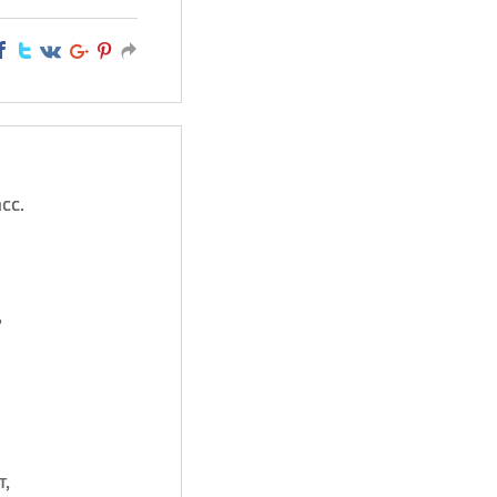
сс.
,
т,