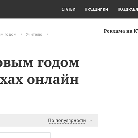
СТИЛЬ ЖИЗНИ
КУЛЬТУРА
КРА
СТАТЬИ
ПРАЗДНИКИ
ПОЗДРАВ
Реклама на 
ым годом
Учителю
овым годом
ихах онлайн
По популярности