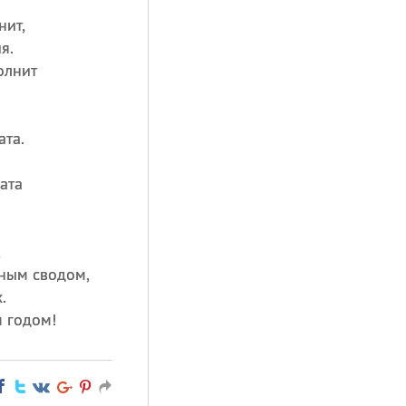
нит,
я.
олнит
ата.
ата
,
ным сводом,
.
м годом!