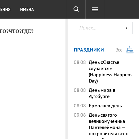
СОТА
DIGITAL
ТЕСТЫ
ЛЕНИЯ
ИМЕНА
КТО?ЧТО?ГДЕ?
ПРАЗДНИКИ
Все
08.08
День «Счастье
случается»
(Happiness Happens
Day)
08.08
День мира в
Аугсбурге
08.08
Ермолаев день
09.08
День святого
великомученика
Пантелеймона –
покровителя всех