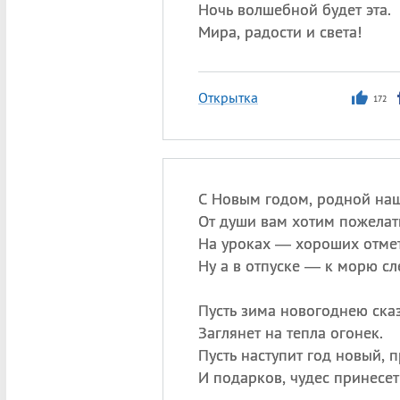
Ночь волшебной будет эта.
Мира, радости и света!
Открытка
172
С Новым годом, родной наш
От души вам хотим пожелат
На уроках — хороших отмет
Ну а в отпуске — к морю сле
Пусть зима новогоднею ска
Заглянет на тепла огонек.
Пусть наступит год новый, 
И подарков, чудес принесет