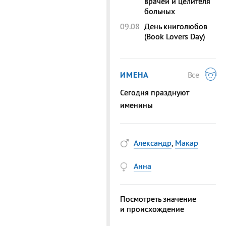
врачей и целителя
больных
09.08
День книголюбов
(Book Lovers Day)
ИМЕНА
Все
Сегодня празднуют
именины
Александр
,
Макар
Анна
Посмотреть значение
и происхождение