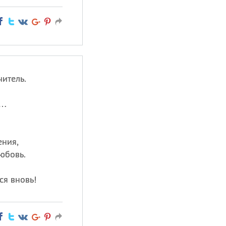
итель.
е…
ения,
любовь.
ся вновь!