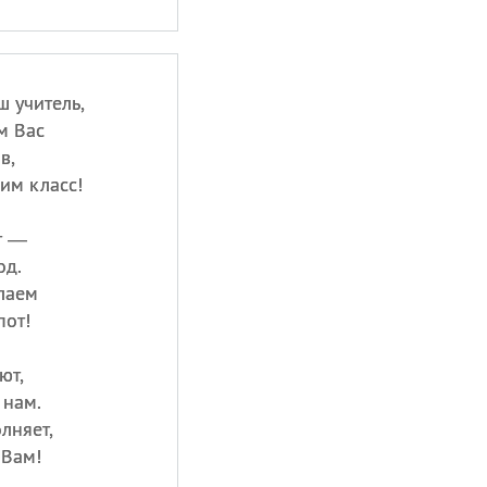
 учитель,
м Вас
в,
им класс!
т —
од.
лаем
пот!
ют,
 нам.
лняет,
 Вам!