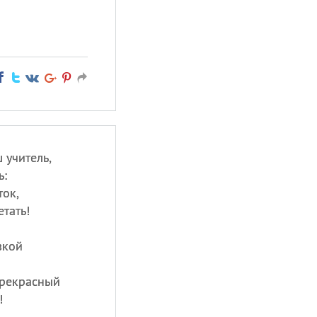
 учитель,
ь:
ок,
тать!
зкой
прекрасный
!