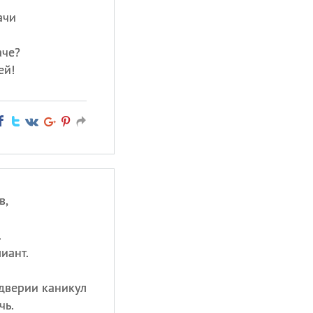
ачи
аче?
ей!
в,
…
иант.
дверии каникул
чь.