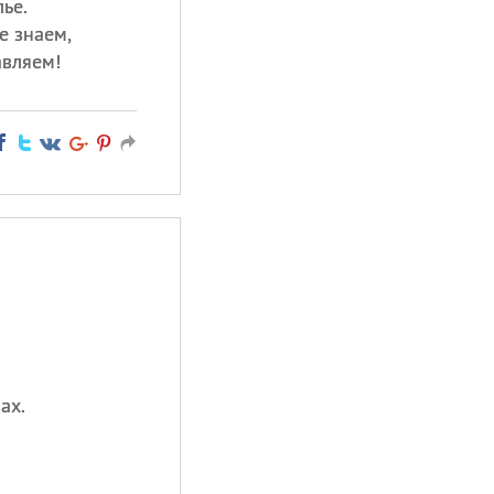
ье.
е знаем,
авляем!
ах.