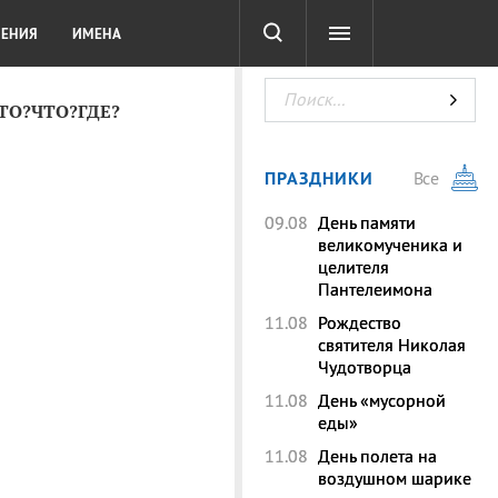
СОТА
DIGITAL
ТЕСТЫ
ЛЕНИЯ
ИМЕНА
КТО?ЧТО?ГДЕ?
ПРАЗДНИКИ
Все
09.08
День памяти
великомученика и
целителя
Пантелеимона
11.08
Рождество
святителя Николая
Чудотворца
11.08
День «мусорной
еды»
11.08
День полета на
воздушном шарике