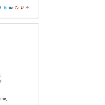
:
!
ков,