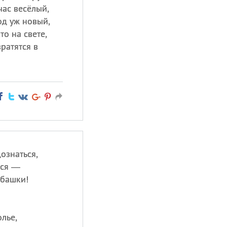
час весёлый,
од уж новый,
то на свете,
вратятся в
ознаться,
ься —
 башки!
лье,