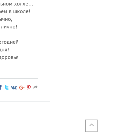
льном холле…
аем в школе!
ычно,
тлично!
огодней
дня!
доровья