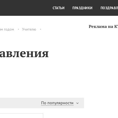
СТИЛЬ ЖИЗНИ
КУЛЬТУРА
КРА
СТАТЬИ
ПРАЗДНИКИ
ПОЗДРАВ
Реклама на 
ым годом
Учителю
равления
По популярности