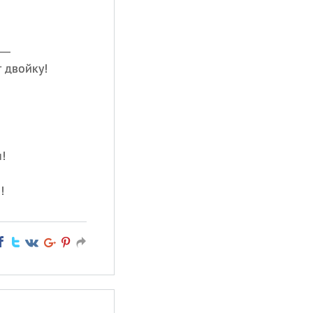
 —
т двойку!
!
!