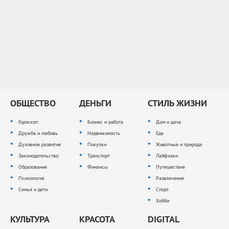
ОБЩЕСТВО
ДЕНЬГИ
СТИЛЬ ЖИЗНИ
Гороскоп
Бизнес и работа
Дом и дача
Дружба и любовь
Недвижимость
Еда
Духовное развитие
Покупки
Животные и природа
Законодательство
Транспорт
Лайфхаки
Образование
Финансы
Путешествия
Психология
Развлечения
Семья и дети
Спорт
Хобби
КУЛЬТУРА
КРАСОТА
DIGITAL