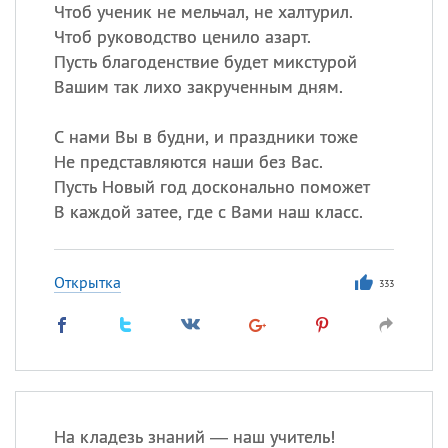
Все
ИМЕНА
Чтоб ученик не мельчал, не халтурил.
Чтоб руководство ценило азарт.
Сегодня празднуют именины
Пусть благоденствие будет микстурой
Вашим так лихо закрученным дням.
Сергей
, Теодор,
Федор
С нами Вы в будни, и праздники тоже
Посмотреть значение
и
происхождение
Не представляются наши без Вас.
Пусть Новый год досконально поможет
В каждой затее, где с Вами наш класс.
Открытка
333
На кладезь знаний — наш учитель!