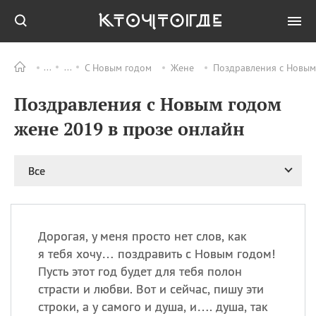
С Новым годом
Жене
Поздравления с Новым
Все
ПРАЗДНИКИ
Поздравления с Новым годом
09.08
День памяти жертв
атомной
жене 2019 в прозе онлайн
бомбардировки
Нагасаки
09.08
День переплетов
Все
09.08
Национальный женский
день
09.08
Национальный день
Дорогая, у меня просто нет слов, как
рисового пудинга
я тебя хочу… поздравить с Новым годом!
09.08
День Дымняшки
Пусть этот год будет для тебя полон
(Smokey Bear Day)
страсти и любви. Вот и сейчас, пишу эти
строки, а у самого и душа, и…. душа, так