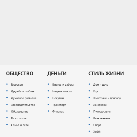
ОБЩЕСТВО
ДЕНЬГИ
СТИЛЬ ЖИЗНИ
Гороскоп
Бизнес и работа
Дом и дача
Дружба и любовь
Недвижимость
Еда
Духовное развитие
Покупки
Животные и природа
Законодательство
Транспорт
Лайфхаки
Образование
Финансы
Путешествия
Психология
Развлечения
Семья и дети
Спорт
Хобби