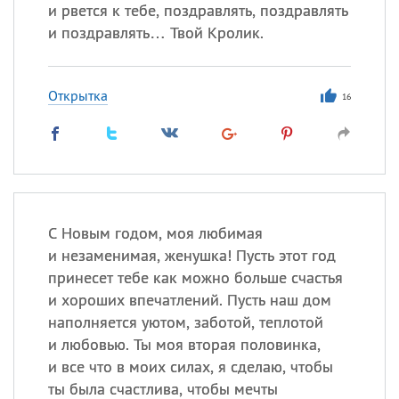
Все
ИМЕНА
и рвется к тебе, поздравлять, поздравлять
и поздравлять… Твой Кролик.
Сегодня празднуют именины
Сергей
, Теодор,
Федор
Открытка
16
Посмотреть значение
и
происхождение
С Новым годом, моя любимая
и незаменимая, женушка! Пусть этот год
принесет тебе как можно больше счастья
и хороших впечатлений. Пусть наш дом
наполняется уютом, заботой, теплотой
и любовью. Ты моя вторая половинка,
и все что в моих силах, я сделаю, чтобы
ты была счастлива, чтобы мечты