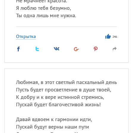
Не мрачнеет красота.
Все
ИМЕНА
Я люблю тебя безумно,
Сегодня празднуют именины
Ты одна лишь мне нужна.
Сергей
, Теодор,
Федор
Открытка
246
Посмотреть значение
и
происхождение
Любимая, в этот светлый пасхальный день
Пусть будет просветление в душе твоей,
К добру и к вере истинной стремись,
Пускай будет благочестивой жизнь!
Давай вдвоем к гармонии идти,
Пускай будут верны наши пути