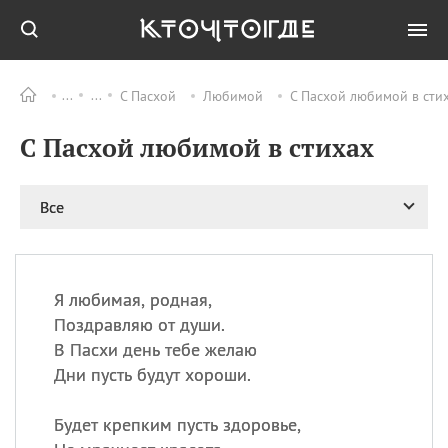
С Пасхой
Любимой
С Пасхой любимой в стих
Все
ПРАЗДНИКИ
С Пасхой любимой в стихах
09.08
День памяти жертв
атомной
бомбардировки
Нагасаки
Все
09.08
День переплетов
09.08
Национальный женский
день
Я любимая, родная,
09.08
Национальный день
Поздравляю от души.
рисового пудинга
В Пасхи день тебе желаю
09.08
День Дымняшки
Дни пусть будут хороши.
(Smokey Bear Day)
Будет крепким пусть здоровье,