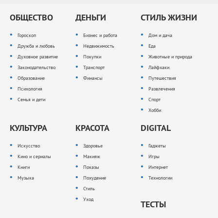
ОБЩЕСТВО
ДЕНЬГИ
СТИЛЬ ЖИЗНИ
Гороскоп
Бизнес и работа
Дом и дача
Дружба и любовь
Недвижимость
Еда
Духовное развитие
Покупки
Животные и природа
Законодательство
Транспорт
Лайфхаки
Образование
Финансы
Путешествия
Психология
Развлечения
Семья и дети
Спорт
Хобби
КУЛЬТУРА
КРАСОТА
DIGITAL
Искусство
Здоровье
Гаджеты
Кино и сериалы
Макияж
Игры
Книги
Показы
Интернет
Музыка
Похудение
Технологии
Стиль
Уход
ТЕСТЫ