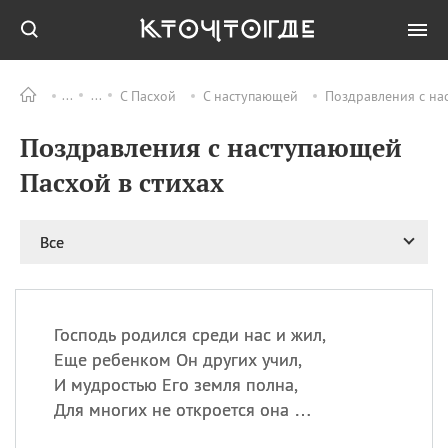
С Пасхой
С наступающей
Поздравления с на
Все
ПРАЗДНИКИ
Поздравления с наступающей
08.08
День «Счастье
случается» (Happiness
Пасхой в стихах
Happens Day)
08.08
День мира в Аугсбурге
Все
08.08
Ермолаев день
09.08
День святого
великомученика
Пантелеймона –
Господь родился среди нас и жил,
покровителя всех
врачей и целителя
Еще ребенком Он других учил,
больных
И мудростью Его земля полна,
09.08
День книголюбов (Book
Для многих не откроется она …
Lovers Day)