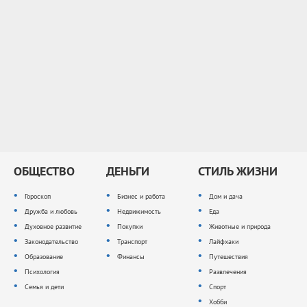
ОБЩЕСТВО
ДЕНЬГИ
СТИЛЬ ЖИЗНИ
Гороскоп
Бизнес и работа
Дом и дача
Дружба и любовь
Недвижимость
Еда
Духовное развитие
Покупки
Животные и природа
Законодательство
Транспорт
Лайфхаки
Образование
Финансы
Путешествия
Психология
Развлечения
Семья и дети
Спорт
Хобби