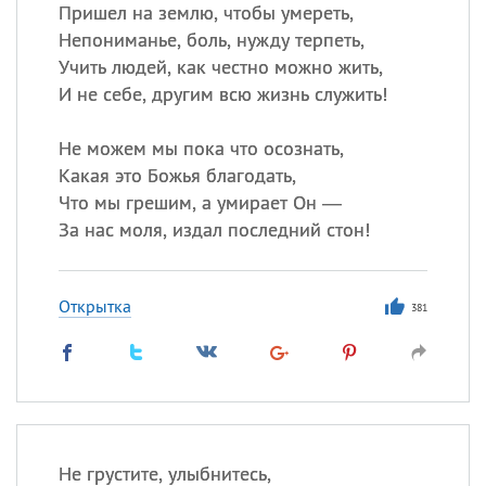
Пришел на землю, чтобы умереть,
Непониманье, боль, нужду терпеть,
Все
ИМЕНА
Учить людей, как честно можно жить,
Сегодня празднуют именины
И не себе, другим всю жизнь служить!
Не можем мы пока что осознать,
Александр
,
Макар
Какая это Божья благодать,
Анна
Что мы грешим, а умирает Он —
За нас моля, издал последний стон!
Посмотреть значение
и
происхождение
Открытка
381
Не грустите, улыбнитесь,