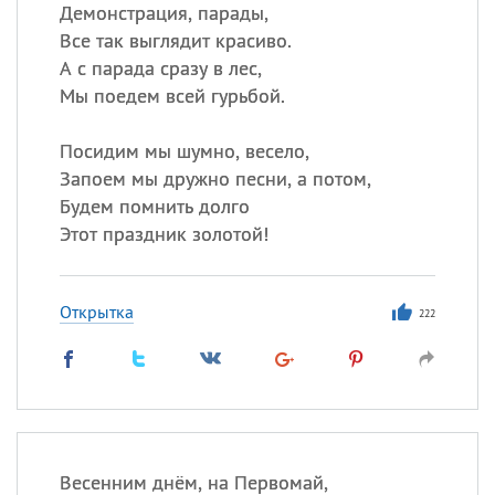
Демонстрация, парады,
Все так выглядит красиво.
Все
ИМЕНА
А с парада сразу в лес,
Сегодня празднуют именины
Мы поедем всей гурьбой.
Посидим мы шумно, весело,
Александр
,
Макар
Запоем мы дружно песни, а потом,
Анна
Будем помнить долго
Этот праздник золотой!
Посмотреть значение
и
происхождение
Открытка
222
Весенним днём, на Первомай,