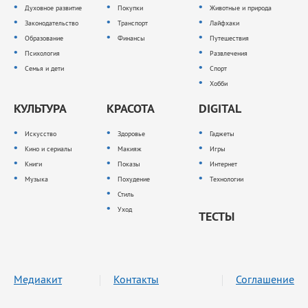
Духовное развитие
Покупки
Животные и природа
Законодательство
Транспорт
Лайфхаки
Образование
Финансы
Путешествия
Психология
Развлечения
Семья и дети
Спорт
Хобби
КУЛЬТУРА
КРАСОТА
DIGITAL
Искусство
Здоровье
Гаджеты
Кино и сериалы
Макияж
Игры
Книги
Показы
Интернет
Музыка
Похудение
Технологии
Стиль
Уход
ТЕСТЫ
Медиакит
Контакты
Соглашение