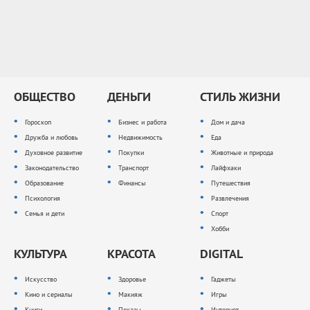
ОБЩЕСТВО
ДЕНЬГИ
СТИЛЬ ЖИЗНИ
Гороскоп
Бизнес и работа
Дом и дача
Дружба и любовь
Недвижимость
Еда
Духовное развитие
Покупки
Животные и природа
Законодательство
Транспорт
Лайфхаки
Образование
Финансы
Путешествия
Психология
Развлечения
Семья и дети
Спорт
Хобби
КУЛЬТУРА
КРАСОТА
DIGITAL
Искусство
Здоровье
Гаджеты
Кино и сериалы
Макияж
Игры
Книги
Показы
Интернет