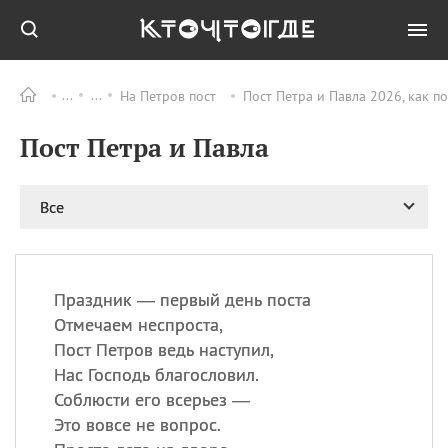
На Петров пост
Пост Петра и Павла 2026, как п
Все
ПРАЗДНИКИ
Пост Петра и Павла
08.08
День «Счастье
случается» (Happiness
Happens Day)
Все
08.08
День мира в Аугсбурге
08.08
Ермолаев день
09.08
День святого
великомученика
Праздник — первый день поста
Пантелеймона –
Отмечаем неспроста,
покровителя всех
Пост Петров ведь наступил,
врачей и целителя
Нас Господь благословил.
больных
Соблюсти его всерьез —
09.08
День книголюбов (Book
Это вовсе не вопрос.
Lovers Day)