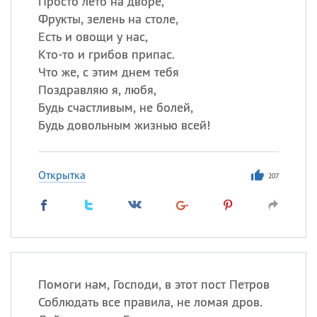
Просто лето на дворе,
Фрукты, зелень на столе,
Все
ИМЕНА
Есть и овощи у нас,
Кто-то и грибов припас.
Сегодня празднуют именины
Что же, с этим днем тебя
Поздравляю я, любя,
Александр
,
Макар
Будь счастливым, не болей,
Будь довольным жизнью всей!
Анна
Открытка
Посмотреть значение
и
207
происхождение
Помоги нам, Господи, в этот пост Петров
Соблюдать все правила, не ломая дров.