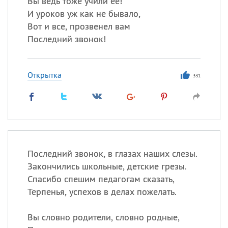
Вы ведь тоже учили ее!
Все
ИМЕНА
И уроков уж как не бывало,
Сегодня празднуют именины
Вот и все, прозвенел вам
Последний звонок!
Сергей
, Теодор,
Федор
Посмотреть значение
и
Открытка
331
происхождение
Последний звонок, в глазах наших слезы.
Закончились школьные, детские грезы.
Спасибо спешим педагогам сказать,
Терпенья, успехов в делах пожелать.
Вы словно родители, словно родные,