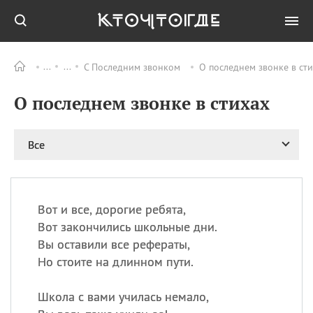
С Последним звонком
О последнем звонке в сти
Все
ПРАЗДНИКИ
О последнем звонке в стихах
09.08
День памяти жертв
атомной
бомбардировки
Нагасаки
Все
09.08
День переплетов
09.08
Национальный женский
день
Вот и все, дорогие ребята,
09.08
Национальный день
Вот закончились школьные дни.
рисового пудинга
Вы оставили все рефераты,
09.08
День Дымняшки
Но стоите на длинном пути.
(Smokey Bear Day)
Школа с вами училась немало,