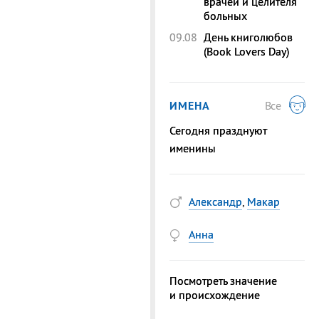
врачей и целителя
больных
09.08
День книголюбов
(Book Lovers Day)
ИМЕНА
Все
Сегодня празднуют
именины
Александр
,
Макар
Анна
Посмотреть значение
и происхождение