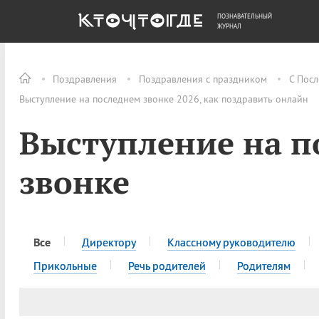
ПОЗНАВАТЕЛЬНЫЙ
ОБЩЕСТВО
ДЕНЬГИ
ЖУРНАЛ
Поздравления
Поздравления с праздником
С Пос
Выступление на последнем звонке 2026, как поздравить онлайн
Выступление на п
звонке
Все
Директору
Классному руководителю
Прикольные
Речь родителей
Родителям