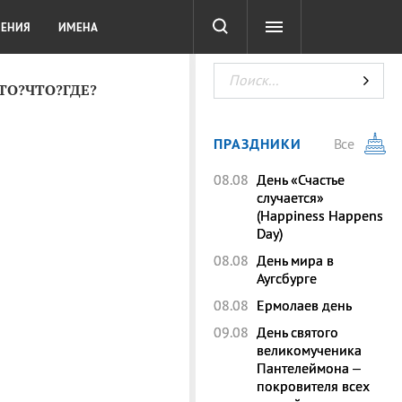
СОТА
DIGITAL
ТЕСТЫ
ЛЕНИЯ
ИМЕНА
КТО?ЧТО?ГДЕ?
ПРАЗДНИКИ
Все
08.08
День «Счастье
случается»
(Happiness Happens
Day)
08.08
День мира в
Аугсбурге
08.08
Ермолаев день
09.08
День святого
великомученика
Пантелеймона –
покровителя всех