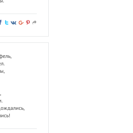
ы.
фель,
л.
ы,
,
.
дождались,
ись!