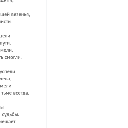
щей везенья,
чисты.
 цели
пути.
умели,
ь смогли.
 успели
дела;
умели
 тьме всегда.
ны
 судьбы.
омешает