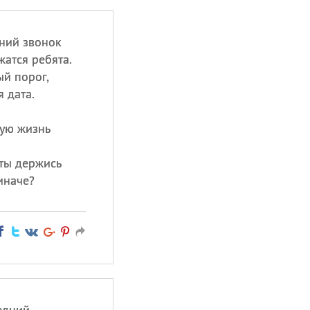
дний звонок
атся ребята.
й порог,
 дата.
лую жизнь
 ты держись
 иначе?
едний,