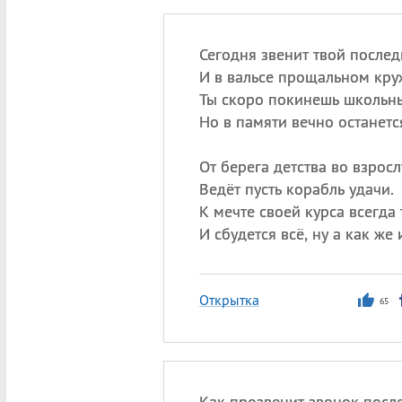
Сегодня звенит твой после
И в вальсе прощальном круж
Ты скоро покинешь школьны
Но в памяти вечно останется
От берега детства во взрос
Ведёт пусть корабль удачи.
К мечте своей курса всегда
И сбудется всё, ну а как же
Открытка
65
Как прозвенит звонок посл