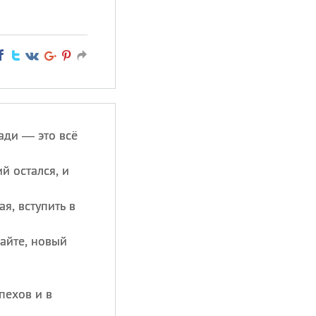
ади — это всё
й остался, и
ая, вступить в
айте, новый
пехов и в