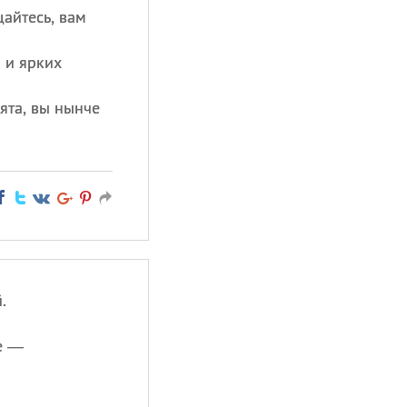
айтесь, вам
 и ярких
ята, вы нынче
.
е —