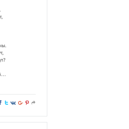
,
т,
.
ны.
т,
ут?
ый…
…