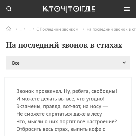
С Последним звонком
На последний звонок в ст
Все
ПРАЗДНИКИ
На последний звонок в стихах
08.08
День «Счастье
случается» (Happiness
Happens Day)
Все
08.08
День мира в Аугсбурге
08.08
Ермолаев день
09.08
День святого
великомученика
Звонок прозвенел. Ну, ребята, свободны!
Пантелеймона –
И можете делать вы все, что угодно!
покровителя всех
Экзамены, правда, вот-вот, на носу —
врачей и целителя
Не сможете спрятаться даже в лесу.
больных
Что, мысли о них портят все настроение?
09.08
День книголюбов (Book
Отбросить весь страх, выпить кофе с
Lovers Day)