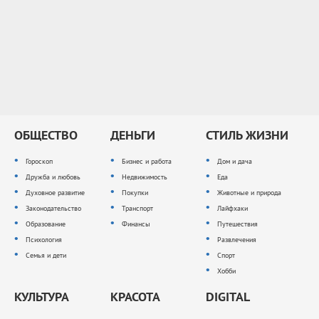
ОБЩЕСТВО
ДЕНЬГИ
СТИЛЬ ЖИЗНИ
Гороскоп
Бизнес и работа
Дом и дача
Дружба и любовь
Недвижимость
Еда
Духовное развитие
Покупки
Животные и природа
Законодательство
Транспорт
Лайфхаки
Образование
Финансы
Путешествия
Психология
Развлечения
Семья и дети
Спорт
Хобби
КУЛЬТУРА
КРАСОТА
DIGITAL