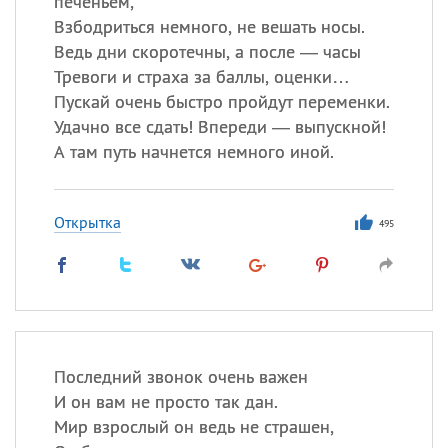
печеньем,
Взбодриться немного, не вешать носы.
Все
ИМЕНА
Ведь дни скоротечны, а после — часы
Тревоги и страха за баллы, оценки…
Сегодня празднуют именины
Пускай очень быстро пройдут переменки.
Удачно все сдать! Впереди — выпускной!
Александр
,
Макар
А там путь начнется немного иной.
Анна
Открытка
495
Посмотреть значение
и
происхождение
Последний звонок очень важен
И он вам не просто так дан.
Мир взрослый он ведь не страшен,