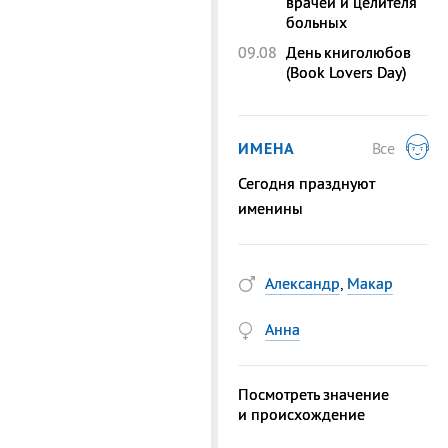
врачей и целителя
больных
09.08
День книголюбов
(Book Lovers Day)
ИМЕНА
Все
Сегодня празднуют
именины
Александр
,
Макар
Анна
Посмотреть значение
и происхождение