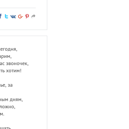
егодня,
арим,
ас звоночек,
ть хотим!
ье, за
ьным дням,
ложно,
м.
ушать