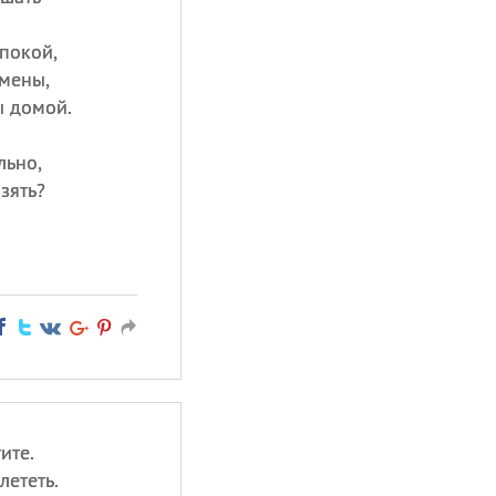
покой,
мены,
ы домой.
льно,
взять?
!
ите.
лететь.