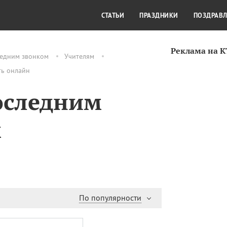
СТИЛЬ ЖИЗНИ
КУЛЬТУРА
КРА
СТАТЬИ
ПРАЗДНИКИ
ПОЗДРАВ
Реклама на 
ледним звонком
Учителям
ть онлайн
оследним
м
По популярности