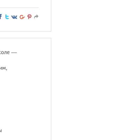
коле —
им,
ы