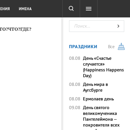
СОТА
DIGITAL
ТЕСТЫ
ЛЕНИЯ
ИМЕНА
КТО?ЧТО?ГДЕ?
ПРАЗДНИКИ
Все
08.08
День «Счастье
случается»
(Happiness Happens
Day)
08.08
День мира в
Аугсбурге
08.08
Ермолаев день
09.08
День святого
великомученика
Пантелеймона –
покровителя всех