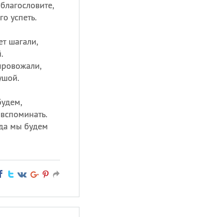
 благословите,
го успеть.
ет шагали,
.
 провожали,
ушой.
будем,
вспоминать.
гда мы будем