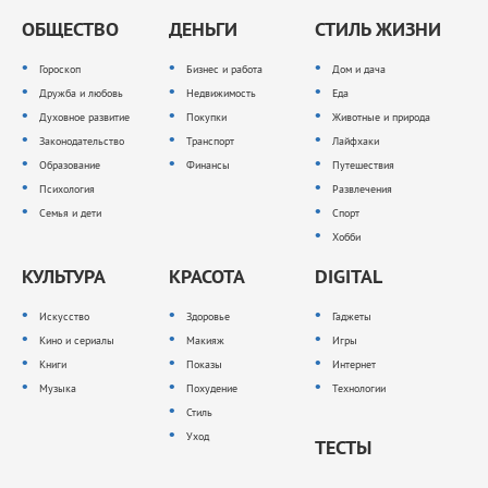
ОБЩЕСТВО
ДЕНЬГИ
СТИЛЬ ЖИЗНИ
Гороскоп
Бизнес и работа
Дом и дача
Дружба и любовь
Недвижимость
Еда
Духовное развитие
Покупки
Животные и природа
Законодательство
Транспорт
Лайфхаки
Образование
Финансы
Путешествия
Психология
Развлечения
Семья и дети
Спорт
Хобби
КУЛЬТУРА
КРАСОТА
DIGITAL
Искусство
Здоровье
Гаджеты
Кино и сериалы
Макияж
Игры
Книги
Показы
Интернет
Музыка
Похудение
Технологии
Стиль
Уход
ТЕСТЫ