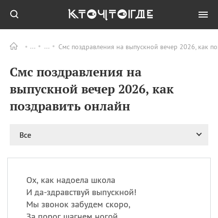
Смс поздравления на выпускной вечер 2026, как п
Все
ПРАЗДНИКИ
Смс поздравления на
06.08
Преображение
Господне у западных
выпускной вечер 2026, как
христиан
поздравить онлайн
06.08
День памяти
благоверных князей
Бориса и Глеба, во
святом Крещении
Все
Романа и Давида
07.08
День ассирийских
мучеников
Ох, как надоела школа
07.08
Национальный день
И да-здравствуй выпускной!
маяка
Мы звонок забудем скоро,
07.08
Годовщина битвы при
За порог шагнем ногой.
Бояка