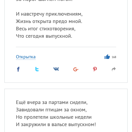
И навстречу приключениям,
Все
ИМЕНА
Жизнь открыта предо мной.
Весь итог стихотворения,
Сегодня празднуют именины
Что сегодня выпускной.
Анатолий
, Афанасий,
Борис
,
Еще
Открытка
168
Кристина
Посмотреть значение
и
происхождение
Ещё вчера за партами сидели,
Завидовали птицам за окном,
Но пролетели школьные недели
И закружили в вальсе выпускном!