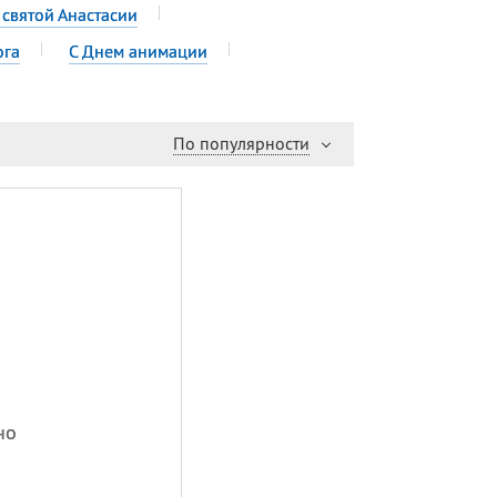
 святой Анастасии
ога
С Днем анимации
По популярности
но