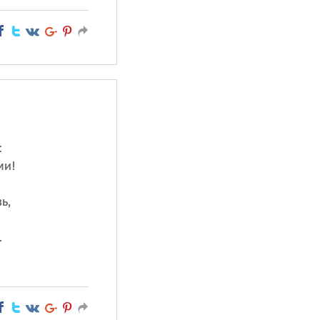
:
ми!
ь,
.