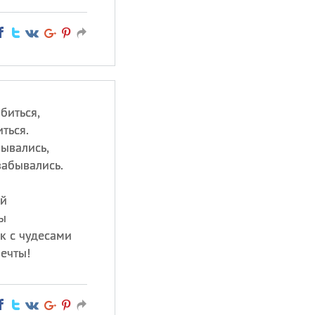
биться,
ться.
бывались,
забывались.
ий
ы
к с чудесами
ечты!