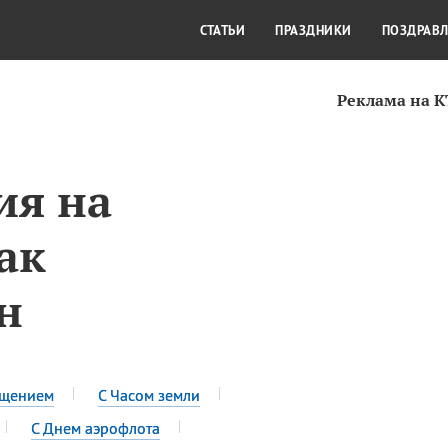
СТИЛЬ ЖИЗНИ
КУЛЬТУРА
КРА
СТАТЬИ
ПРАЗДНИКИ
ПОЗДРАВ
Реклама на 
ия на
ак
н
ещением
С Часом земли
С Днем аэрофлота