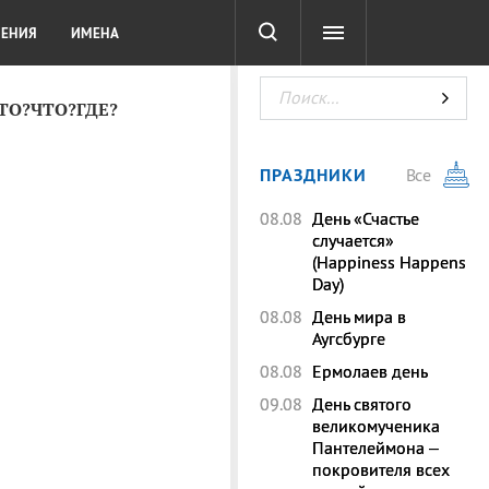
СОТА
DIGITAL
ТЕСТЫ
ЛЕНИЯ
ИМЕНА
КТО?ЧТО?ГДЕ?
ПРАЗДНИКИ
Все
08.08
День «Счастье
случается»
(Happiness Happens
Day)
08.08
День мира в
Аугсбурге
08.08
Ермолаев день
09.08
День святого
великомученика
Пантелеймона –
покровителя всех