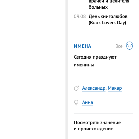
врачей и целителя
больных
09.08
День книголюбов
(Book Lovers Day)
ИМЕНА
Все
Сегодня празднуют
именины
Александр
,
Макар
Анна
Посмотреть значение
и происхождение