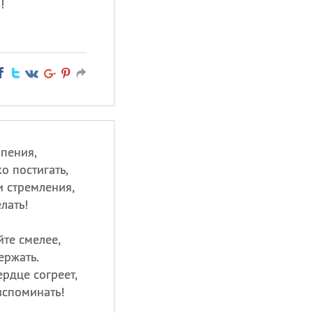
!
рпения,
о постигать,
и стремления,
лать!
йте смелее,
ержать.
ердце согреет,
вспоминать!