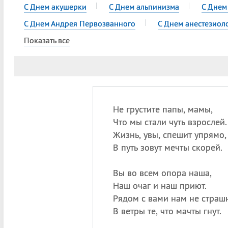
С Днем акушерки
С Днем альпинизма
С Днем
С Днем Андрея Первозванного
С Днем анестезиол
Показать все
Не грустите папы, мамы,
Что мы стали чуть взрослей.
Жизнь, увы, спешит упрямо,
В путь зовут мечты скорей.
Вы во всем опора наша,
Наш очаг и наш приют.
Рядом с вами нам не страш
В ветры те, что мачты гнут.