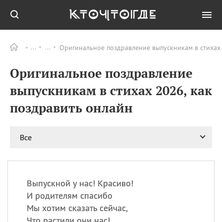
Оригинальное поздравление выпускникам в стихах 
Все
ПРАЗДНИКИ
Оригинальное поздравление
09.08
День памяти жертв
атомной
выпускникам в стихах 2026, как
бомбардировки
Нагасаки
поздравить онлайн
09.08
День переплетов
09.08
Национальный женский
Все
день
09.08
Национальный день
рисового пудинга
09.08
День Дымняшки
Выпускной у нас! Красиво!
(Smokey Bear Day)
И родителям спасибо
Мы хотим сказать сейчас,
Что растили они нас!