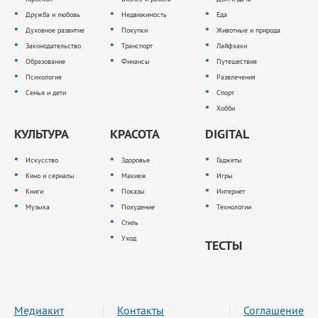
Дружба и любовь
Недвижимость
Еда
Духовное развитие
Покупки
Животные и природа
Законодательство
Транспорт
Лайфхаки
Образование
Финансы
Путешествия
Психология
Развлечения
Семья и дети
Спорт
Хобби
КУЛЬТУРА
КРАСОТА
DIGITAL
Искусство
Здоровье
Гаджеты
Кино и сериалы
Макияж
Игры
Книги
Показы
Интернет
Музыка
Похудение
Технологии
Стиль
Уход
ТЕСТЫ
Медиакит
Контакты
Соглашение