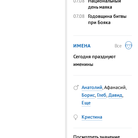
07.08
Национальный
день маяка
07.08
Годовщина битвы
при Бояка
ИМЕНА
Все
Сегодня празднуют
именины
Анатолий
, Афанасий,
Борис
,
Глеб
,
Давид
,
Еще
Кристина
Посмотреть значение