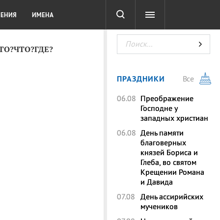
СОТА
DIGITAL
ТЕСТЫ
ЛЕНИЯ
ИМЕНА
КТО?ЧТО?ГДЕ?
ПРАЗДНИКИ
Все
06.08
Преображение
Господне у
западных христиан
06.08
День памяти
благоверных
князей Бориса и
Глеба, во святом
Крещении Романа
и Давида
07.08
День ассирийских
мучеников