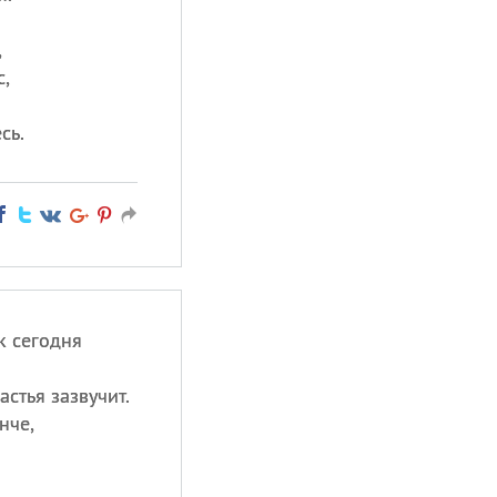
,
,
сь.
к сегодня
стья зазвучит.
нче,