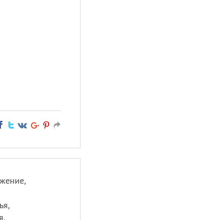
жение,
ья,
я.