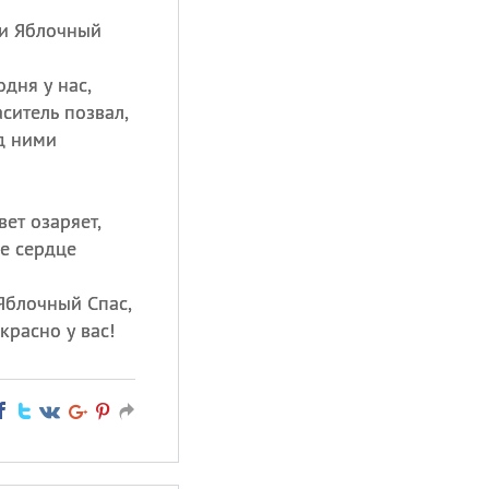
ли Яблочный
дня у нас,
ситель позвал,
д ними
вет озаряет,
ше сердце
Яблочный Спас,
красно у вас!