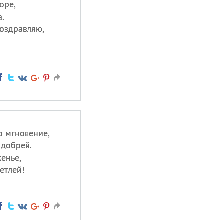
оре,
а.
оздравляю,
то мгновение,
 добрей.
енье,
етлей!