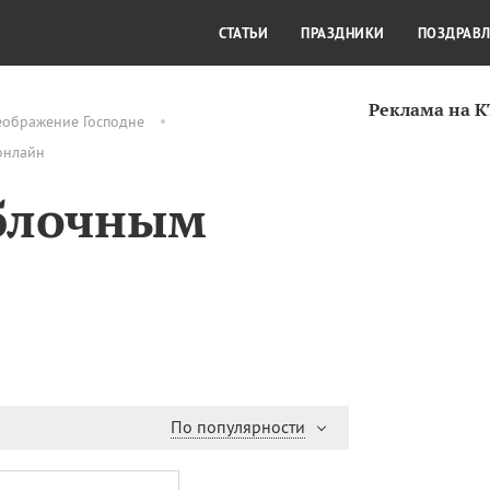
СТИЛЬ ЖИЗНИ
КУЛЬТУРА
КРА
СТАТЬИ
ПРАЗДНИКИ
ПОЗДРАВ
Реклама на 
еображение Господне
онлайн
Яблочным
По популярности