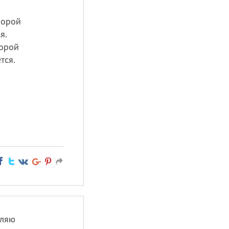
порой
я.
торой
тся.
вляю