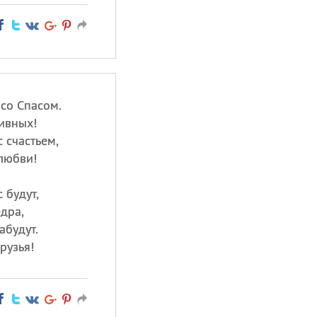
 со Спасом.
ивных!
 счастьем,
любви!
 будут,
дра,
абудут.
рузья!