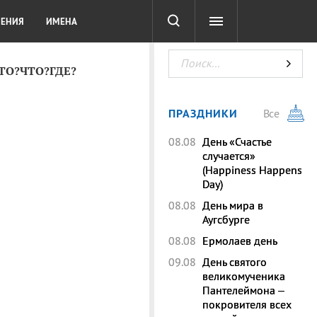
СОТА
DIGITAL
ТЕСТЫ
ЛЕНИЯ
ИМЕНА
КТО?ЧТО?ГДЕ?
ПРАЗДНИКИ
Все
08.08
День «Счастье
случается»
(Happiness Happens
Day)
08.08
День мира в
Аугсбурге
08.08
Ермолаев день
09.08
День святого
великомученика
Пантелеймона –
покровителя всех