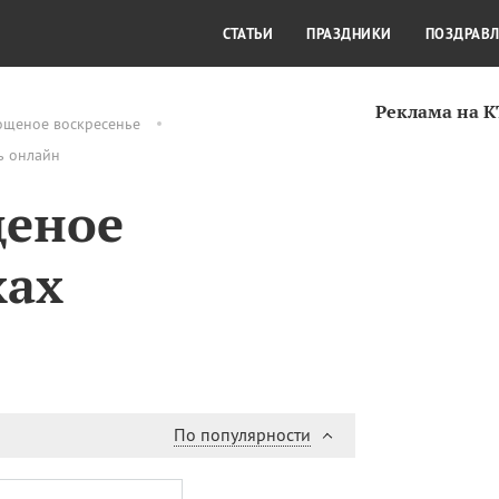
СТИЛЬ ЖИЗНИ
КУЛЬТУРА
КРА
СТАТЬИ
ПРАЗДНИКИ
ПОЗДРАВ
Реклама на 
ощеное воскресенье
ь онлайн
щеное
хах
По популярности