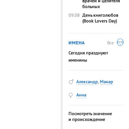
врачей и целителя
больных
09.08
День книголюбов
(Book Lovers Day)
ИМЕНА
Все
Сегодня празднуют
именины
Александр
,
Макар
Анна
Посмотреть значение
и происхождение