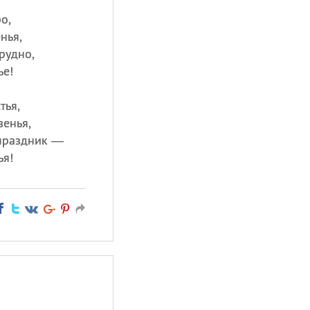
о,
нья,
трудно,
ье!
тья,
зенья,
 праздник —
ья!