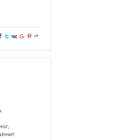
к
мог,
щенье!