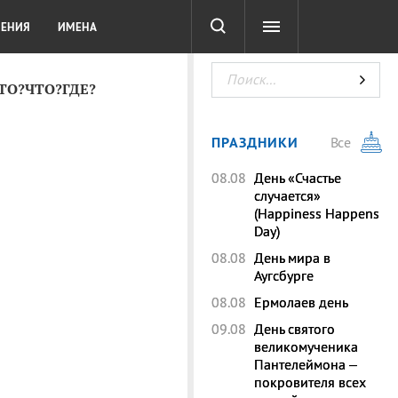
СОТА
DIGITAL
ТЕСТЫ
ЛЕНИЯ
ИМЕНА
КТО?ЧТО?ГДЕ?
ПРАЗДНИКИ
Все
08.08
День «Счастье
случается»
(Happiness Happens
Day)
08.08
День мира в
Аугсбурге
08.08
Ермолаев день
09.08
День святого
великомученика
Пантелеймона –
покровителя всех