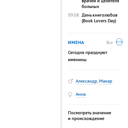
врачей и целителя
больных
09.08
День книголюбов
(Book Lovers Day)
ИМЕНА
Все
Сегодня празднуют
именины
Александр
,
Макар
Анна
Посмотреть значение
и происхождение