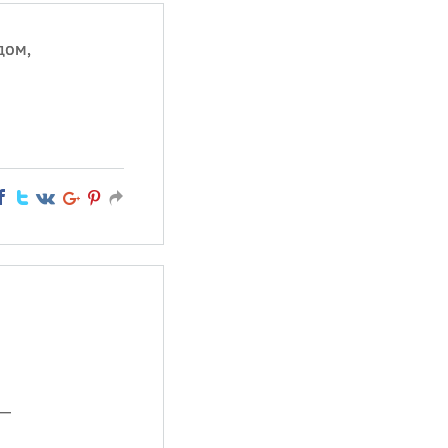
дом,
 —