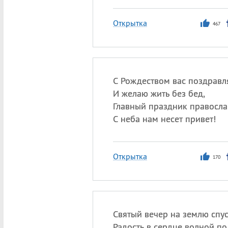
Открытка
467
С Рождеством вас поздрав
И желаю жить без бед,
Главный праздник правосл
С неба нам несет привет!
Открытка
170
Святый вечер на землю спус
Радость в сердце волной по