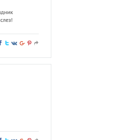
здник
слез!