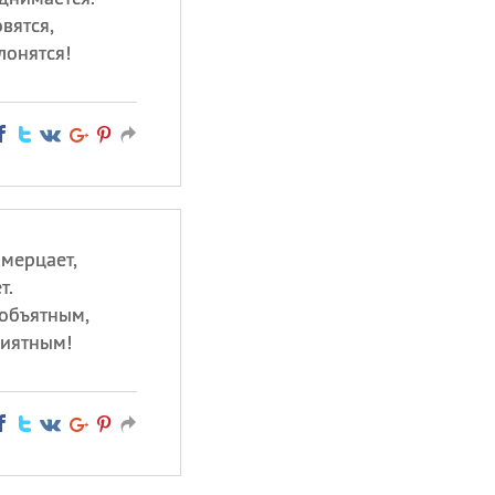
вятся,
лонятся!
 мерцает,
т.
еобъятным,
риятным!