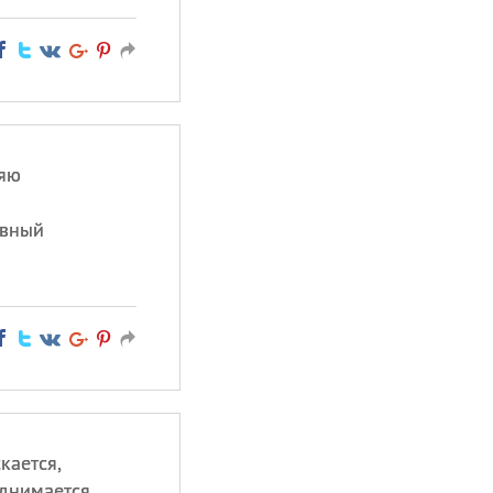
ляю
авный
кается,
днимается.