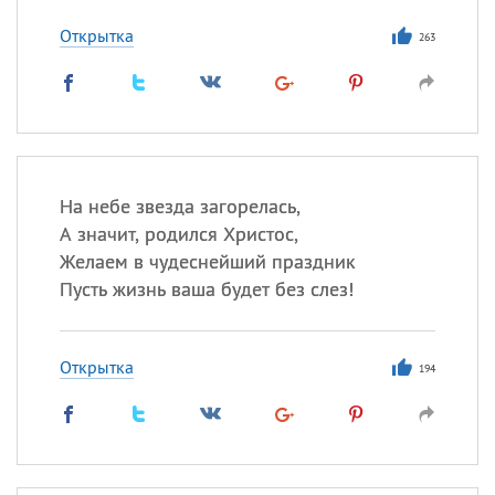
Все
ИМЕНА
Открытка
Сегодня празднуют именины
263
Сергей
, Теодор,
Федор
Посмотреть значение
и
происхождение
На небе звезда загорелась,
А значит, родился Христос,
Желаем в чудеснейший праздник
Пусть жизнь ваша будет без слез!
Открытка
194