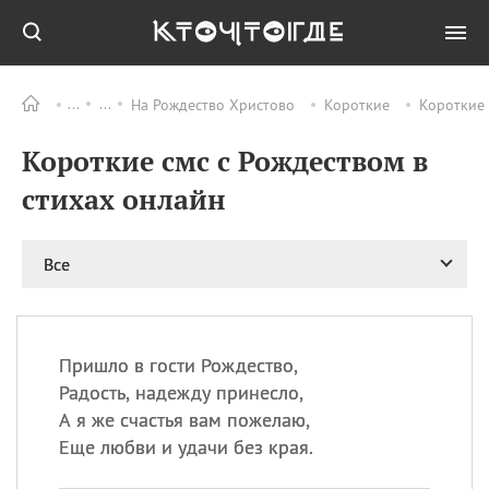
На Рождество Христово
Короткие
Короткие 
Все
ПРАЗДНИКИ
Короткие смс с Рождеством в
09.08
День памяти жертв
атомной
стихах онлайн
бомбардировки
Нагасаки
09.08
День переплетов
Все
09.08
Национальный женский
день
09.08
Национальный день
Пришло в гости Рождество,
рисового пудинга
Радость, надежду принесло,
09.08
День Дымняшки
А я же счастья вам пожелаю,
(Smokey Bear Day)
Еще любви и удачи без края.