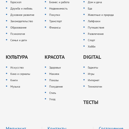
Гороскоп
Бизнес и работа
Дом и дача
Дружба и любовь
Недвижимость
Еда
Духовное развитие
Покупки
Животные и природа
Законодательство
Транспорт
Лайфхаки
Образование
Финансы
Путешествия
Психология
Развлечения
Семья и дети
Спорт
Хобби
КУЛЬТУРА
КРАСОТА
DIGITAL
Искусство
Здоровье
Гаджеты
Кино и сериалы
Макияж
Игры
Книги
Показы
Интернет
Музыка
Похудение
Технологии
Стиль
Уход
ТЕСТЫ
Медиакит
Контакты
Соглашение