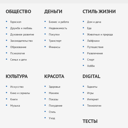
ОБЩЕСТВО
ДЕНЬГИ
СТИЛЬ ЖИЗНИ
Гороскоп
Бизнес и работа
Дом и дача
Дружба и любовь
Недвижимость
Еда
Духовное развитие
Покупки
Животные и природа
Законодательство
Транспорт
Лайфхаки
Образование
Финансы
Путешествия
Психология
Развлечения
Семья и дети
Спорт
Хобби
КУЛЬТУРА
КРАСОТА
DIGITAL
Искусство
Здоровье
Гаджеты
Кино и сериалы
Макияж
Игры
Книги
Показы
Интернет
Музыка
Похудение
Технологии
Стиль
Уход
ТЕСТЫ