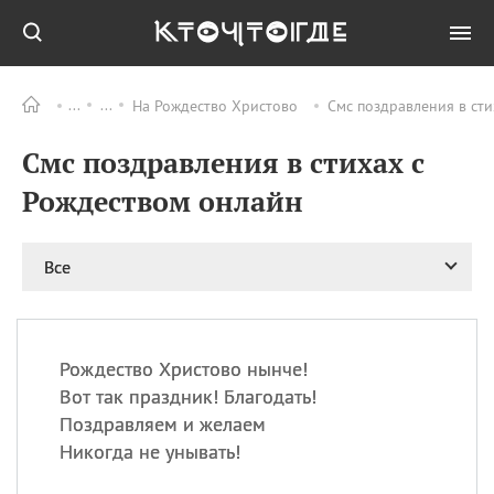
На Рождество Христово
Смс поздравления в ст
Все
ПРАЗДНИКИ
Смс поздравления в стихах с
06.08
Преображение
Господне у западных
Рождеством онлайн
христиан
06.08
День памяти
благоверных князей
Все
Бориса и Глеба, во
святом Крещении
Романа и Давида
07.08
День ассирийских
Рождество Христово нынче!
мучеников
Вот так праздник! Благодать!
07.08
Национальный день
Поздравляем и желаем
маяка
Никогда не унывать!
07.08
Годовщина битвы при
Бояка