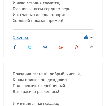
И чудо сегодня случится,
Главное — всем сердцем верь.
И к счастью дверца отворится,
Все
ИМЕНА
Хороший показав пример!
Сегодня празднуют именины
Открытка
Анатолий
, Афанасий,
Борис
181
,
Еще
Кристина
Посмотреть значение
и
Праздник светлый, добрый, чистый,
происхождение
К нам пришел он, дождались!
Под снежочек серебристый
Все красиво разлеглись!
И мечтается нам сладко,