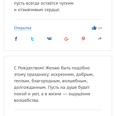
Все
ИМЕНА
пусть всегда остаётся чутким
и отзывчивым сердце.
Сегодня празднуют именины
Сергей
, Теодор,
Федор
Открытка
127
Посмотреть значение
и
происхождение
С Рождеством! Желаю быть подобно
этому празднику: искренним, добрым,
теплым, благородным, волшебным,
долгожданным. Пусть на душе будет
покой и уют, а в жизни — ощущение
волшебства.