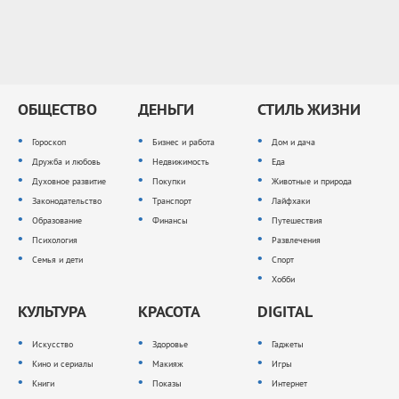
ОБЩЕСТВО
ДЕНЬГИ
СТИЛЬ ЖИЗНИ
Гороскоп
Бизнес и работа
Дом и дача
Дружба и любовь
Недвижимость
Еда
Духовное развитие
Покупки
Животные и природа
Законодательство
Транспорт
Лайфхаки
Образование
Финансы
Путешествия
Психология
Развлечения
Семья и дети
Спорт
Хобби
КУЛЬТУРА
КРАСОТА
DIGITAL
Искусство
Здоровье
Гаджеты
Кино и сериалы
Макияж
Игры
Книги
Показы
Интернет