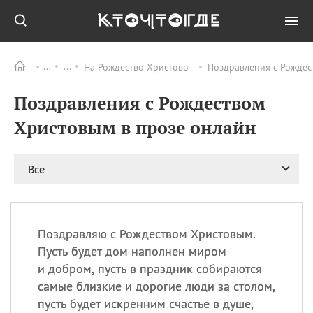
На Рождество Христово
Поздравления с Рождес
Все
ПРАЗДНИКИ
Поздравления с Рождеством
09.08
День памяти жертв
атомной
Христовым в прозе онлайн
бомбардировки
Нагасаки
09.08
День переплетов
Все
09.08
Национальный женский
день
09.08
Национальный день
Поздравляю с Рождеством Христовым.
рисового пудинга
Пусть будет дом наполнен миром
09.08
День Дымняшки
и добром, пусть в праздник собираются
(Smokey Bear Day)
самые близкие и дорогие люди за столом,
пусть будет искренним счастье в душе,