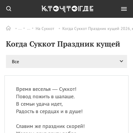
На Суккот
Когда Суккот Праздник кущей 2026, 
Все
ПРАЗДНИКИ
Когда Суккот Праздник кущей
09.08
День памяти жертв
атомной
бомбардировки
Нагасаки
Все
09.08
День переплетов
09.08
Национальный женский
день
Время веселья — Суккот!
09.08
Национальный день
Повод пожить в шалаше.
рисового пудинга
В семьи удача идет,
09.08
День Дымняшки
Радость в сердцах и в душе!
(Smokey Bear Day)
Славим же праздник скорей!