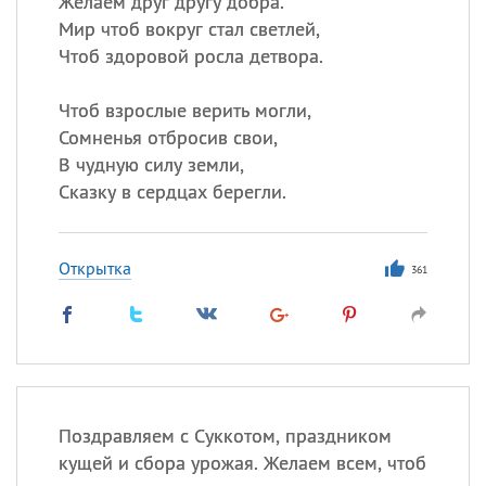
Желаем друг другу добра.
Все
ИМЕНА
Мир чтоб вокруг стал светлей,
Сегодня празднуют именины
Чтоб здоровой росла детвора.
Сергей
, Теодор,
Федор
Чтоб взрослые верить могли,
Сомненья отбросив свои,
Посмотреть значение
и
В чудную силу земли,
происхождение
Сказку в сердцах берегли.
Открытка
361
Поздравляем с Суккотом, праздником
кущей и сбора урожая. Желаем всем, чтоб