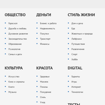
ОБЩЕСТВО
ДЕНЬГИ
СТИЛЬ ЖИЗНИ
Гороскоп
Бизнес и работа
Дом и дача
Дружба и любовь
Недвижимость
Еда
Духовное развитие
Покупки
Животные и природа
Законодательство
Транспорт
Лайфхаки
Образование
Финансы
Путешествия
Психология
Развлечения
Семья и дети
Спорт
Хобби
КУЛЬТУРА
КРАСОТА
DIGITAL
Искусство
Здоровье
Гаджеты
Кино и сериалы
Макияж
Игры
Книги
Показы
Интернет
Музыка
Похудение
Технологии
Стиль
Уход
ТЕСТЫ