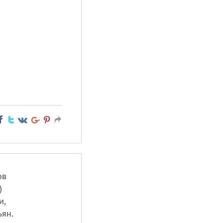
ов
)
и,
ъян.