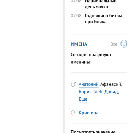
07.08
Национальный
день маяка
07.08
Годовщина битвы
при Бояка
ИМЕНА
Все
Сегодня празднуют
именины
Анатолий
, Афанасий,
Борис
,
Глеб
,
Давид
,
Еще
Кристина
Посмотреть значение