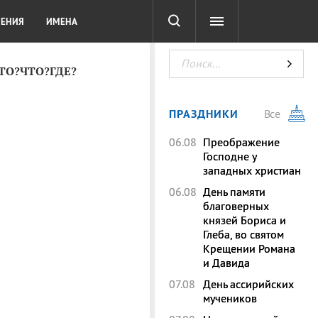
СОТА
DIGITAL
ТЕСТЫ
ЛЕНИЯ
ИМЕНА
КТО?ЧТО?ГДЕ?
ПРАЗДНИКИ
Все
06.08
Преображение
Господне у
западных христиан
06.08
День памяти
благоверных
князей Бориса и
Глеба, во святом
Крещении Романа
и Давида
07.08
День ассирийских
мучеников