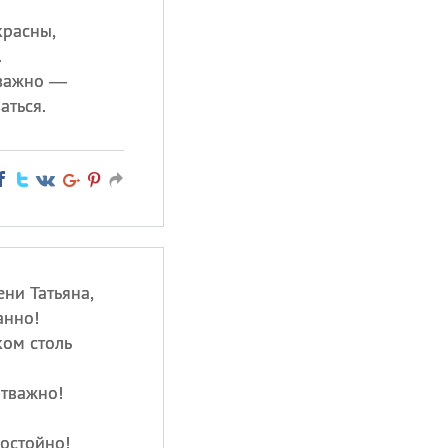
красны,
.
 важно —
аться.
ни Татьяна,
анно!
ком столь
отважно!
достойно!