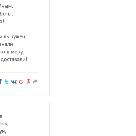
йным.
боты,
о!
ишь нужен,
знали!
ко в меру,
 доставали!
я
ень,
уи,