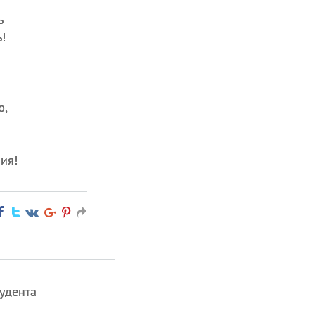
ь
!
ю,
ия!
удента