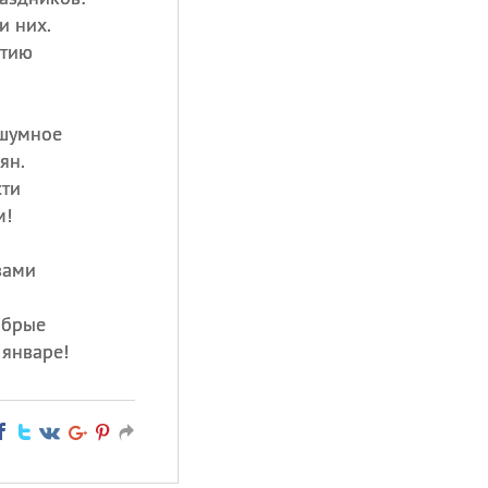
и них.
атию
 шумное
ян.
сти
м!
зами
обрые
 январе!