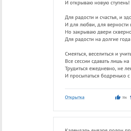
И открываю новую ступень!
Для радости и счастья, и зд
И для любви, для верности 
Но закрываю двери скверн
Для радости на долгие года
Смеяться, веселиться и учить
Все сессии сдавать лишь на 
Трудиться ежедневно, не ле
И просыпаться бодренько с 
Открытка
356
Календарь января полон пр