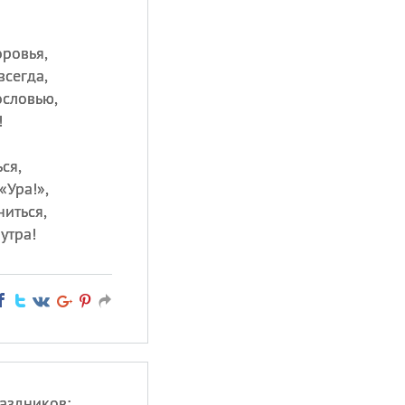
оровья,
всегда,
ословью,
!
ся,
«Ура!»,
ниться,
утра!
аздников: