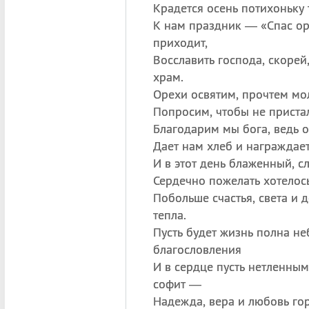
Крадется осень потихоньку т
К нам праздник — «Спас о
приходит,
Восславить господа, скорей
храм.
Орехи освятим, прочтем мо
Попросим, чтобы не пристал
Благодарим мы бога, ведь о
Дает нам хлеб и награждае
И в этот день блаженный, с
Сердечно пожелать хотелос
Побольше счастья, света и
тепла.
Пусть будет жизнь полна не
благословления
И в сердце пусть нетленным
софит —
Надежда, вера и любовь гор