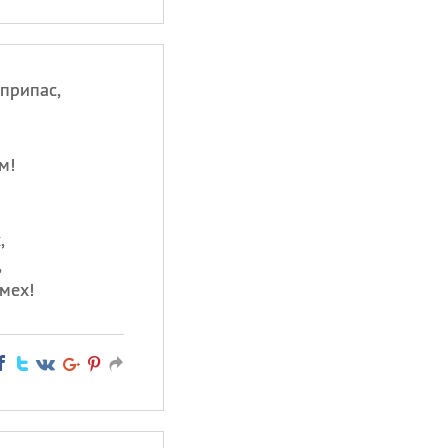
припас,
м!
,
,
смех!