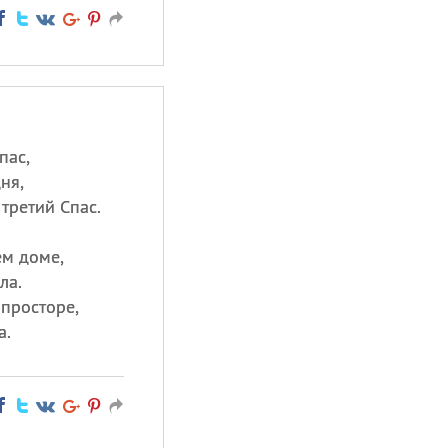
пас,
ня,
третий Спас.
ем доме,
ла.
просторе,
а.