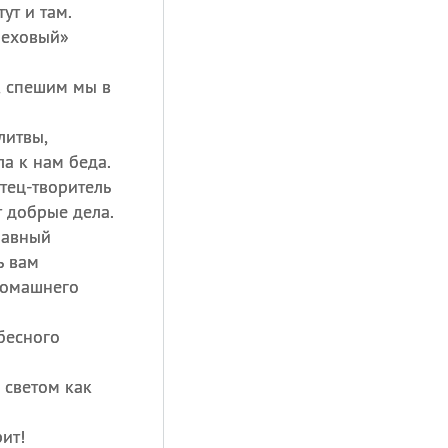
ут и там.
реховый»
, спешим мы в
литвы,
а к нам беда.
тец-творитель
т добрые дела.
лавный
ь вам
 домашнего
бесного
 светом как
ит!