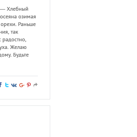
 — Хлебный
посеяна озимая
 орехи. Раньше
ния, так
с радостно,
уха. Желаю
ому. Будьте