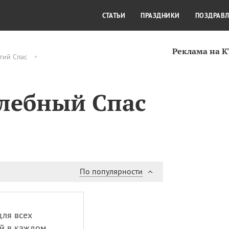
СТИЛЬ ЖИЗНИ
КУЛЬТУРА
КРА
СТАТЬИ
ПРАЗДНИКИ
ПОЗДРАВ
Реклама на 
тий Спас
лебный Спас
По популярности
ля всех
ай в каждом