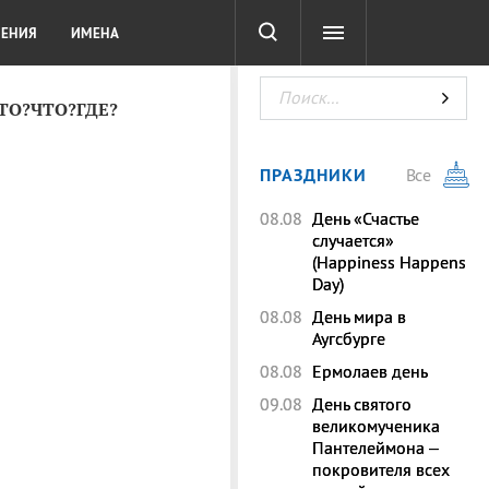
СОТА
DIGITAL
ТЕСТЫ
ЛЕНИЯ
ИМЕНА
КТО?ЧТО?ГДЕ?
ПРАЗДНИКИ
Все
08.08
День «Счастье
случается»
(Happiness Happens
Day)
08.08
День мира в
Аугсбурге
08.08
Ермолаев день
09.08
День святого
великомученика
Пантелеймона –
покровителя всех