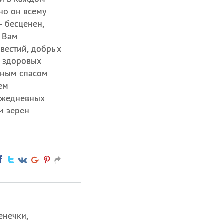
но он всему
— бесценен,
 Вам
звестий, добрых
и здоровых
бным спасом
ем
ежедневных
м зерен
енечки,