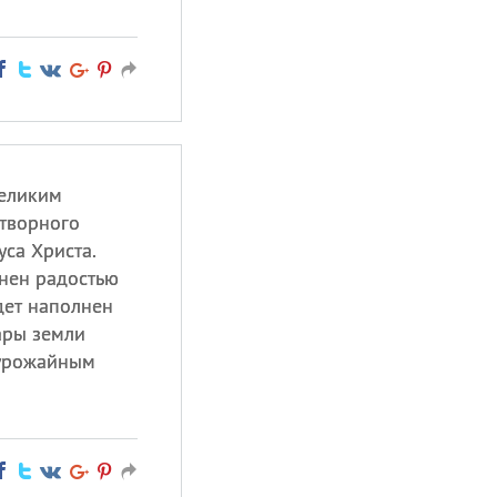
великим
отворного
са Христа.
лнен радостью
дет наполнен
ары земли
 урожайным