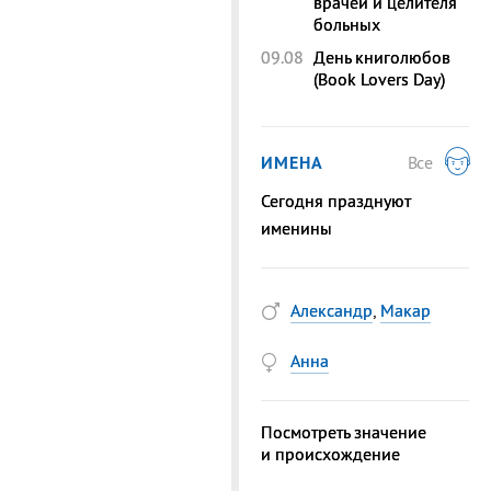
врачей и целителя
больных
09.08
День книголюбов
(Book Lovers Day)
ИМЕНА
Все
Сегодня празднуют
именины
Александр
,
Макар
Анна
Посмотреть значение
и происхождение