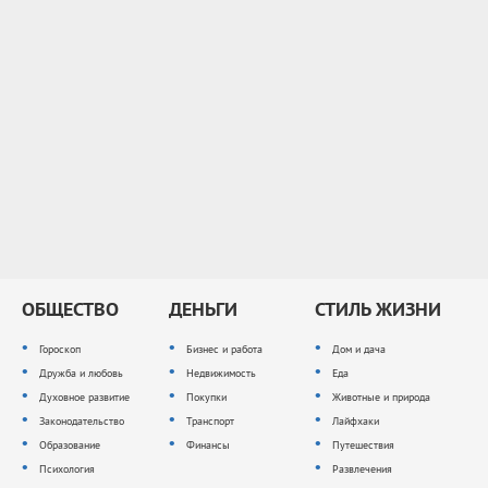
ОБЩЕСТВО
ДЕНЬГИ
СТИЛЬ ЖИЗНИ
Гороскоп
Бизнес и работа
Дом и дача
Дружба и любовь
Недвижимость
Еда
Духовное развитие
Покупки
Животные и природа
Законодательство
Транспорт
Лайфхаки
Образование
Финансы
Путешествия
Психология
Развлечения