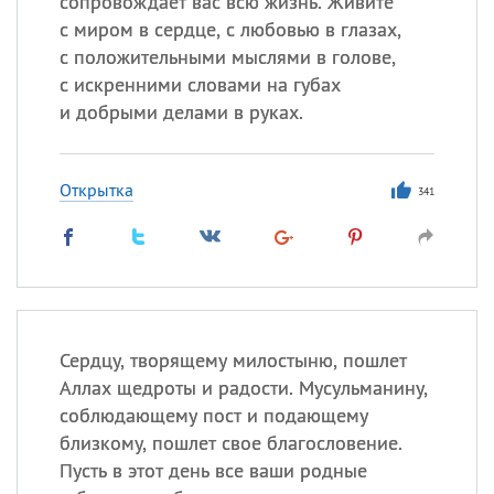
сопровождает вас всю жизнь. Живите
с миром в сердце, с любовью в глазах,
Все
ИМЕНА
с положительными мыслями в голове,
с искренними словами на губах
Сегодня празднуют именины
и добрыми делами в руках.
Александр
,
Макар
Открытка
341
Анна
Посмотреть значение
и
происхождение
Сердцу, творящему милостыню, пошлет
Аллах щедроты и радости. Мусульманину,
соблюдающему пост и подающему
близкому, пошлет свое благословение.
Пусть в этот день все ваши родные