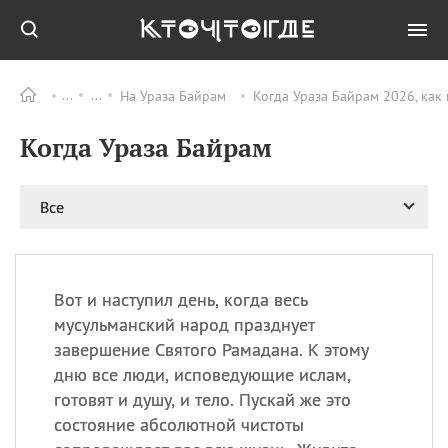
На Ураза Байрам
Когда Ураза Байрам 2026, как
Все
ПРАЗДНИКИ
Когда Ураза Байрам
08.08
День «Счастье
случается» (Happiness
Happens Day)
Все
08.08
День мира в Аугсбурге
08.08
Ермолаев день
09.08
День святого
великомученика
Вот и наступил день, когда весь
Пантелеймона –
мусульманский народ празднует
покровителя всех
завершение Святого Рамадана. К этому
врачей и целителя
дню все люди, исповедующие ислам,
больных
готовят и душу, и тело. Пускай же это
09.08
День книголюбов (Book
состояние абсолютной чистоты
Lovers Day)