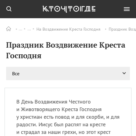
На Воздвижение Креста Господня
Праздник Воз
Все
ПРАЗДНИКИ
Праздник Воздвижение Креста
08.08
День «Счастье
случается» (Happiness
Господня
Happens Day)
08.08
День мира в Аугсбурге
Все
08.08
Ермолаев день
09.08
День святого
великомученика
Пантелеймона –
В День Воздвижения Честного
покровителя всех
врачей и целителя
и Животворящего Креста Господня
больных
у христиан есть повод и для скорби, и для
09.08
День книголюбов (Book
радости. Иисус был распят на кресте
Lovers Day)
и страдал за наши грехи, но этот крест