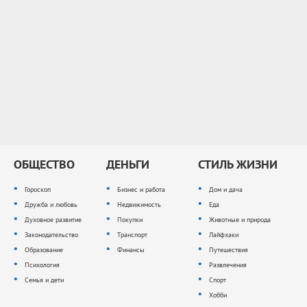
ОБЩЕСТВО
ДЕНЬГИ
СТИЛЬ ЖИЗНИ
Гороскоп
Бизнес и работа
Дом и дача
Дружба и любовь
Недвижимость
Еда
Духовное развитие
Покупки
Животные и природа
Законодательство
Транспорт
Лайфхаки
Образование
Финансы
Путешествия
Психология
Развлечения
Семья и дети
Спорт
Хобби