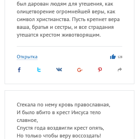
был дарован людям для утешения, как
олицетворение огромнейшей веры, как
Все
ИМЕНА
символ христианства. Пусть крепнет вера
Сегодня празднуют именины
ваша, братья и сестры, и все страдания
утешатся крестом животворящим.
Александр
,
Макар
Открытка
Анна
128
Посмотреть значение
и
происхождение
Стекала по нему кровь православная,
И было вбито в крест Иисуса тело
славное,
Спустя года воздвигли крест опять,
Но только чтобы веру воссоздать!