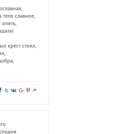
ославная,
а тело славное,
 опять,
здать!
ых крест стоял,
ял,
добра,
ого
осподня