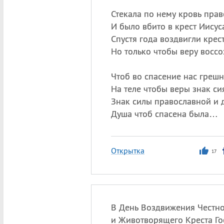
Стекала по нему кровь прав
И было вбито в крест Иисус
Спустя года воздвигли крест
Но только чтобы веру воссо
Чтоб во спасение нас грешн
На теле чтобы веры знак си
Знак силы православной и 
Душа чтоб спасена была…
Открытка
17
В День Воздвижения Честн
и Животворящего Креста Г