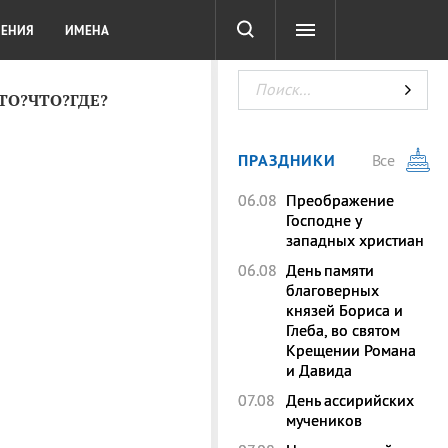
СОТА
DIGITAL
ТЕСТЫ
ЛЕНИЯ
ИМЕНА
КТО?ЧТО?ГДЕ?
ПРАЗДНИКИ
Все
06.08
Преображение
Господне у
западных христиан
06.08
День памяти
благоверных
князей Бориса и
Глеба, во святом
Крещении Романа
и Давида
07.08
День ассирийских
мучеников