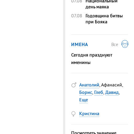
07.08
Национальный
день маяка
07.08
Годовщина битвы
при Бояка
ИМЕНА
Все
Сегодня празднуют
именины
Анатолий
, Афанасий,
Борис
,
Глеб
,
Давид
,
Еще
Кристина
Посмотреть значение