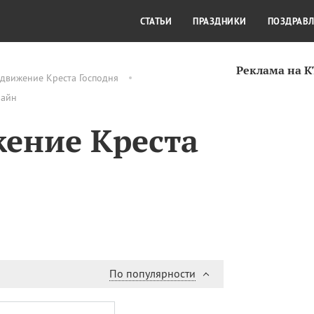
СТИЛЬ ЖИЗНИ
КУЛЬТУРА
КРА
СТАТЬИ
ПРАЗДНИКИ
ПОЗДРАВ
Реклама на 
здвижение Креста Господня
лайн
ение Креста
По популярности