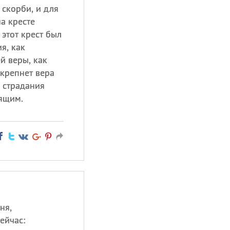
 скорби, и для
на кресте
 этот крест был
я, как
й веры, как
 крепнет вера
е страдания
ящим.
ня,
ейчас: