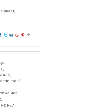
е знает,
ус,
ь,
ы дал,
вере стал!
тоже нес,
,
 не ныл,