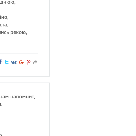
однюю,
йно,
ста,
лись рекою,
нам напомнит,
.
ь,