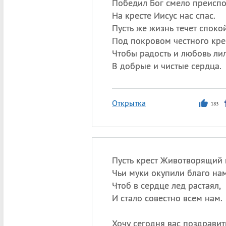
Победил Бог смело преисп
На кресте Иисус нас спас.
Пусть же жизнь течет споко
Под покровом честного кре
Чтобы радость и любовь ли
В добрые и чистые сердца.
Открытка
183
Пусть крест Животворящий 
Чьи муки окупили благо нам
Чтоб в сердце лед растаял,
И стало совестно всем нам.
Хочу сегодня вас поздравит