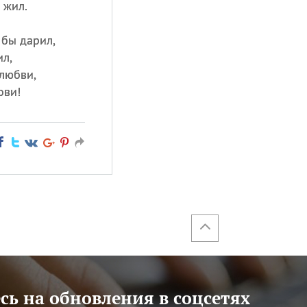
 жил.
 бы дарил,
ил,
 любви,
ови!
ь на обновления в соцсетях