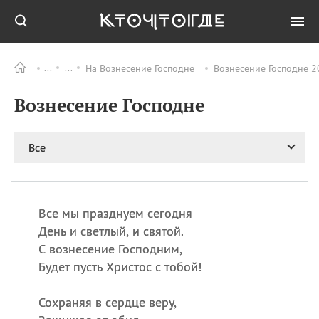
На Вознесение Господне
Вознесение Господне 2
Все
ПРАЗДНИКИ
Вознесение Господне
09.08
День памяти
великомученика и
целителя Пантелеимона
Все
11.08
Рождество святителя
Николая Чудотворца
11.08
День «мусорной еды»
11.08
День полета на
Все мы празднуем сегодня
воздушном шарике
День и светлый, и святой.
11.08
День Святой Клары —
С вознесение Господним,
покровительницы
Будет пусть Христос с тобой!
телевидения
Сохраняя в сердце веру,