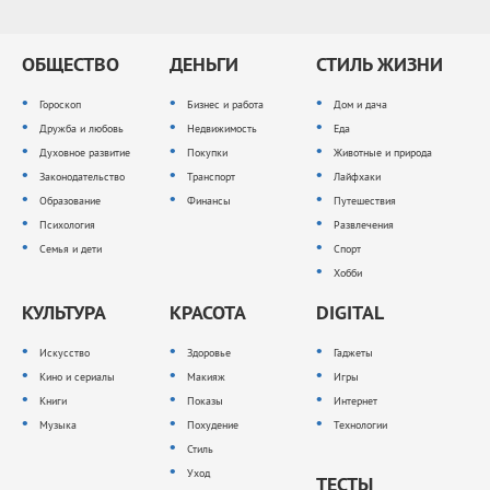
ОБЩЕСТВО
ДЕНЬГИ
СТИЛЬ ЖИЗНИ
Гороскоп
Бизнес и работа
Дом и дача
Дружба и любовь
Недвижимость
Еда
Духовное развитие
Покупки
Животные и природа
Законодательство
Транспорт
Лайфхаки
Образование
Финансы
Путешествия
Психология
Развлечения
Семья и дети
Спорт
Хобби
КУЛЬТУРА
КРАСОТА
DIGITAL
Искусство
Здоровье
Гаджеты
Кино и сериалы
Макияж
Игры
Книги
Показы
Интернет
Музыка
Похудение
Технологии
Стиль
Уход
ТЕСТЫ