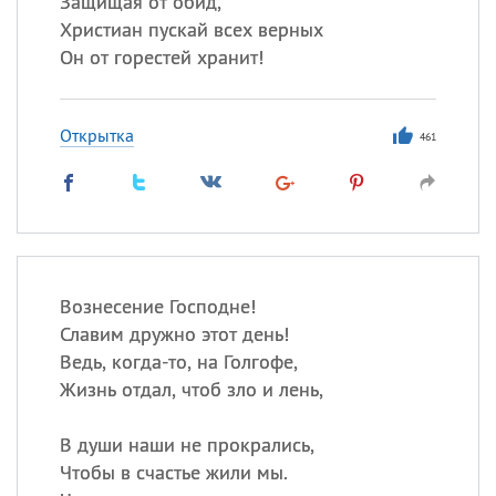
Защищая от обид,
Все
ИМЕНА
Христиан пускай всех верных
Сегодня празднуют именины
Он от горестей хранит!
Герман
,
Иван
,
Клим
,
Еще
Открытка
461
Анфиса
Посмотреть значение
и
происхождение
Вознесение Господне!
Славим дружно этот день!
Ведь, когда-то, на Голгофе,
Жизнь отдал, чтоб зло и лень,
В души наши не прокрались,
Чтобы в счастье жили мы.