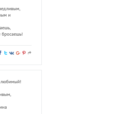
ведливым,
ным и
аешь,
е бросаешь!
 любимый!
ивым,
ина