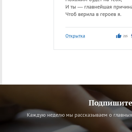
И ты — главнейшая причина
Чтоб верила в героев я.
Открытка
215
Подпишитес
Каждую неделю мы рассказываем о главных 