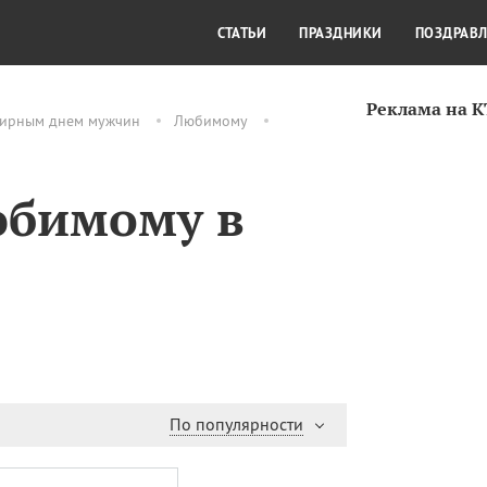
СТИЛЬ ЖИЗНИ
КУЛЬТУРА
КРА
СТАТЬИ
ПРАЗДНИКИ
ПОЗДРАВ
Реклама на 
мирным днем мужчин
Любимому
юбимому в
По популярности