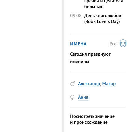
врачей и целителя
больных
09.08
День книголюбов
(Book Lovers Day)
ИМЕНА
Все
Сегодня празднуют
именины
Александр
,
Макар
Анна
Посмотреть значение
и происхождение