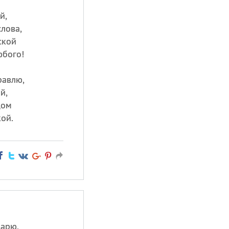
й,
лова,
ской
юбого!
равлю,
й,
дом
ой.
дарю,