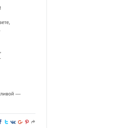
!
вете,
.
,
—
тливой —