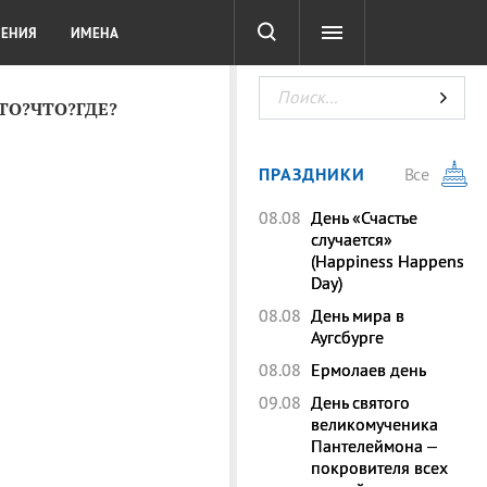
СОТА
DIGITAL
ТЕСТЫ
ЛЕНИЯ
ИМЕНА
КТО?ЧТО?ГДЕ?
ПРАЗДНИКИ
Все
08.08
День «Счастье
случается»
(Happiness Happens
Day)
08.08
День мира в
Аугсбурге
08.08
Ермолаев день
09.08
День святого
великомученика
Пантелеймона –
покровителя всех