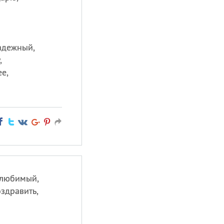
надежный,
,
е,
 любимый,
здравить,