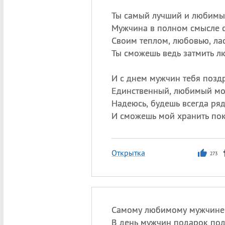
Ты самый лучший и любимы
Мужчина в полном смысле с
Своим теплом, любовью, ла
Ты сможешь ведь затмить л
И с днем мужчин тебя позд
Единственный, любимый мо
Надеюсь, будешь всегда ря
И сможешь мой хранить пок
Открытка
273
Самому любимому мужчине
В день мужчин подарок по