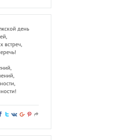
жской день
ей,
х встреч,
еречь!
ений,
вений,
ности,
чности!