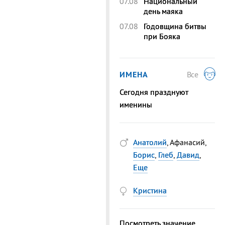
07.08
Национальный
день маяка
07.08
Годовщина битвы
при Бояка
ИМЕНА
Все
Сегодня празднуют
именины
Анатолий
, Афанасий,
Борис
,
Глеб
,
Давид
,
Еще
Кристина
Посмотреть значение