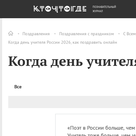
ПОЗНАВАТЕЛЬНЫЙ
ОБЩЕСТВО
ДЕНЬГИ
ЖУРНАЛ
Поздравления
Поздравления с праздником
С Все
Когда день учителя России 2026, как поздравить онлайн
Когда день учител
Все
«
П
оэт в России больше, чем
Учитель тоже больше, чем у