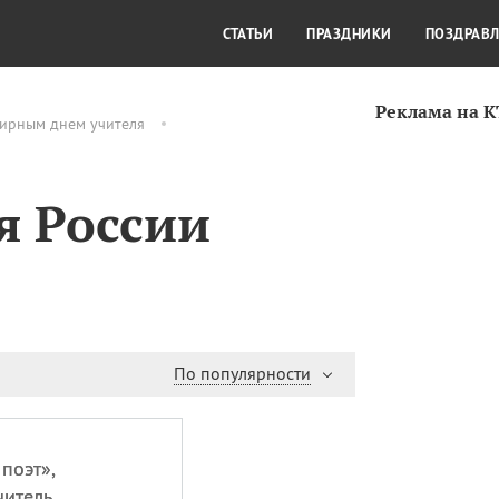
СТИЛЬ ЖИЗНИ
КУЛЬТУРА
КРА
СТАТЬИ
ПРАЗДНИКИ
ПОЗДРАВ
Реклама на 
мирным днем учителя
я России
По популярности
 поэт»,
читель,