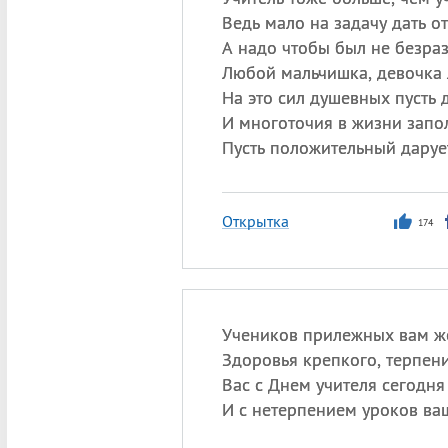
Ведь мало на задачу дать от
А надо чтобы был не безра
Любой мальчишка, девочка 
На это сил душевных пусть 
И многоточия в жизни запо
Пусть положительный дарует
Открытка
174
Учеников прилежных вам ж
Здоровья крепкого, терпени
Вас с Днем учителя сегодн
И с нетерпением уроков ва