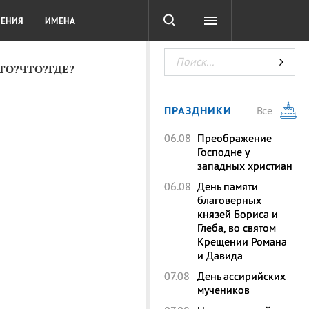
СОТА
DIGITAL
ТЕСТЫ
ЛЕНИЯ
ИМЕНА
КТО?ЧТО?ГДЕ?
ПРАЗДНИКИ
Все
06.08
Преображение
Господне у
западных христиан
06.08
День памяти
благоверных
князей Бориса и
Глеба, во святом
Крещении Романа
и Давида
07.08
День ассирийских
мучеников