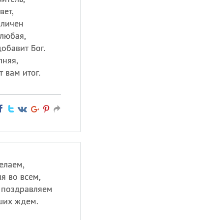
вет,
зличен
любая,
добавит Бог.
лняя,
 вам итог.
елаем,
я во всем,
я поздравляем
ших ждем.