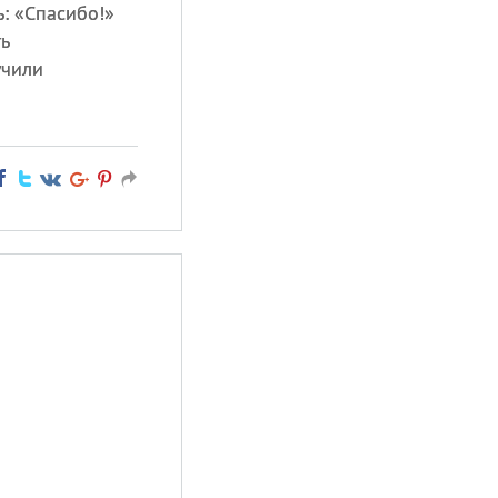
ь: «Спасибо!»
ь
учили