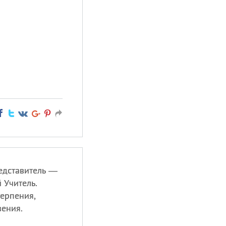
едставитель —
 Учитель.
ерпения,
вения.