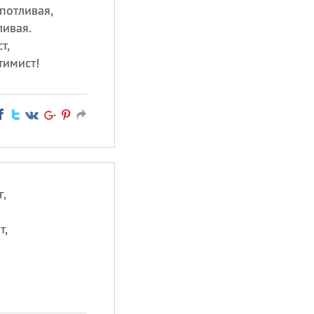
потливая,
ивая.
т,
тимист!
,
т,