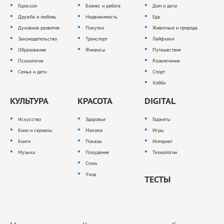
Гороскоп
Бизнес и работа
Дом и дача
Дружба и любовь
Недвижимость
Еда
Духовное развитие
Покупки
Животные и природа
Законодательство
Транспорт
Лайфхаки
Образование
Финансы
Путешествия
Психология
Развлечения
Семья и дети
Спорт
Хобби
КУЛЬТУРА
КРАСОТА
DIGITAL
Искусство
Здоровье
Гаджеты
Кино и сериалы
Макияж
Игры
Книги
Показы
Интернет
Музыка
Похудение
Технологии
Стиль
Уход
ТЕСТЫ