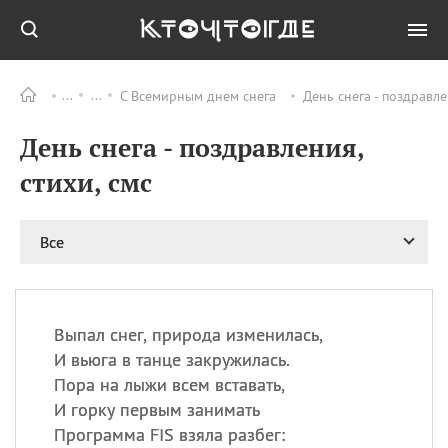
С Всемирным днем снега
День снега - поздравле
Все
ПРАЗДНИКИ
День снега - поздравления,
06.08
Преображение
Господне у западных
стихи, смс
христиан
06.08
День памяти
благоверных князей
Все
Бориса и Глеба, во
святом Крещении
Романа и Давида
07.08
День ассирийских
Выпал снег, природа изменилась,
мучеников
И вьюга в танце закружилась.
07.08
Национальный день
Пора на лыжи всем вставать,
маяка
И горку первым занимать
07.08
Годовщина битвы при
Программа FIS взяла разбег:
Бояка