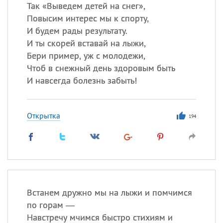
Так «Выведем детей на снег»,
Повысим интерес мы к спорту,
И будем рады результату.
Все
ИМЕНА
И ты скорей вставай на лыжи,
Сегодня празднуют именины
Бери пример, уж с молодежи,
Чтоб в снежный день здоровым быть
Анатолий
, Афанасий,
Борис
И навсегда болезнь забыть!
,
Еще
Кристина
Открытка
194
Посмотреть значение
и
происхождение
Встанем дружно мы на лыжи и помчимся
по горам —
Навстречу мчимся быстро стихиям и