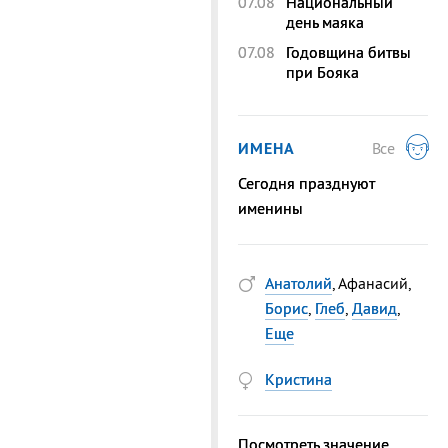
07.08
Национальный
день маяка
07.08
Годовщина битвы
при Бояка
ИМЕНА
Все
Сегодня празднуют
именины
Анатолий
, Афанасий,
Борис
,
Глеб
,
Давид
,
Еще
Кристина
Посмотреть значение