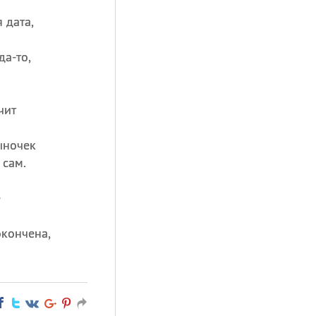
 дата,
да-то,
чит
ыночек
 сам.
е
окончена,