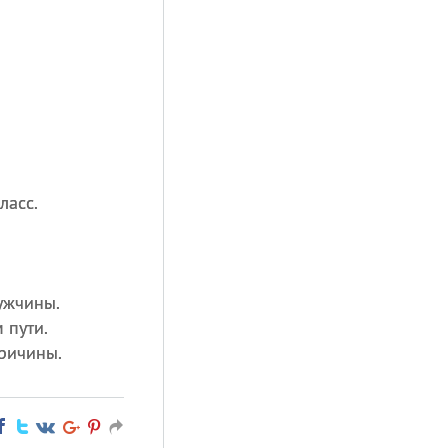
ласс.
ужчины.
 пути.
причины.