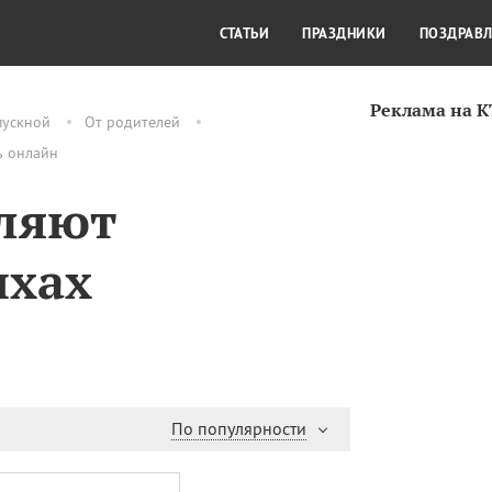
СТИЛЬ ЖИЗНИ
КУЛЬТУРА
КРА
СТАТЬИ
ПРАЗДНИКИ
ПОЗДРАВ
Реклама на 
пускной
От родителей
ь онлайн
ляют
ихах
По популярности