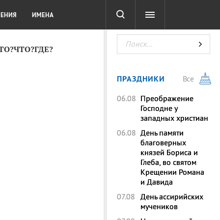
СОТА
DIGITAL
ТЕСТЫ
ЛЕНИЯ
ИМЕНА
КТО?ЧТО?ГДЕ?
ПРАЗДНИКИ
Все
06.08
Преображение
Господне у
западных христиан
06.08
День памяти
благоверных
князей Бориса и
Глеба, во святом
Крещении Романа
и Давида
07.08
День ассирийских
мучеников