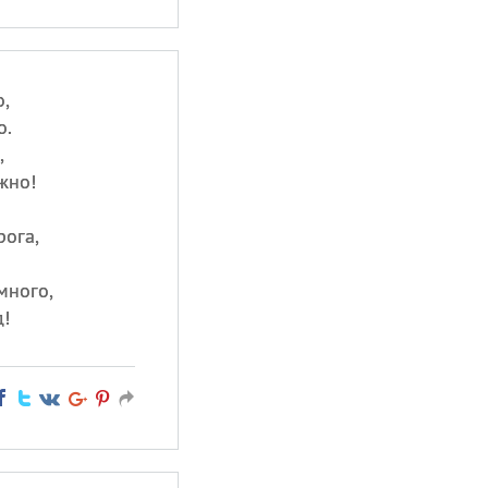
,
о.
,
жно!
рога,
много,
!