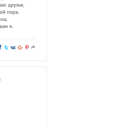
ас друзья,
ой пора.
на,
вам я.
!