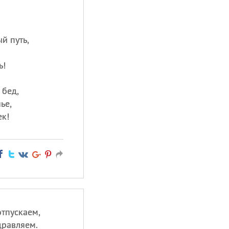
й путь,
ь!
 бед,
ье,
ек!
отпускаем,
дравляем.