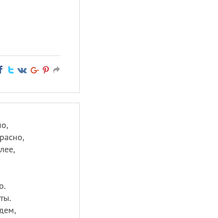
о,
расно,
лее,
о.
ты.
дем,