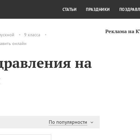
СТИЛЬ ЖИЗНИ
КУЛЬТУРА
КРА
СТАТЬИ
ПРАЗДНИКИ
ПОЗДРАВ
Реклама на 
пускной
9 класса
равить онлайн
дравления на
с
По популярности