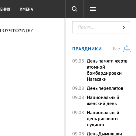
СОТА
DIGITAL
ТЕСТЫ
ЛЕНИЯ
ИМЕНА
КТО?ЧТО?ГДЕ?
ПРАЗДНИКИ
Все
09.08
День памяти жертв
атомной
бомбардировки
Нагасаки
09.08
День переплетов
09.08
Национальный
женский день
09.08
Национальный
день рисового
пудинга
09.08
День Дымняшки