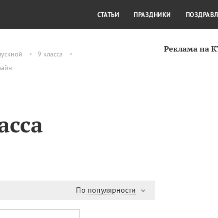
СТИЛЬ ЖИЗНИ
КУЛЬТУРА
КРА
СТАТЬИ
ПРАЗДНИКИ
ПОЗДРАВ
Реклама на 
пускной
9 класса
лайн
асса
По популярности