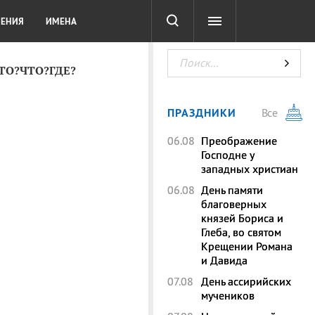
СОТА
DIGITAL
ТЕСТЫ
ЛЕНИЯ
ИМЕНА
КТО?ЧТО?ГДЕ?
ПРАЗДНИКИ
Все
06.08
Преображение
Господне у
западных христиан
06.08
День памяти
благоверных
князей Бориса и
Глеба, во святом
Крещении Романа
и Давида
07.08
День ассирийских
мучеников