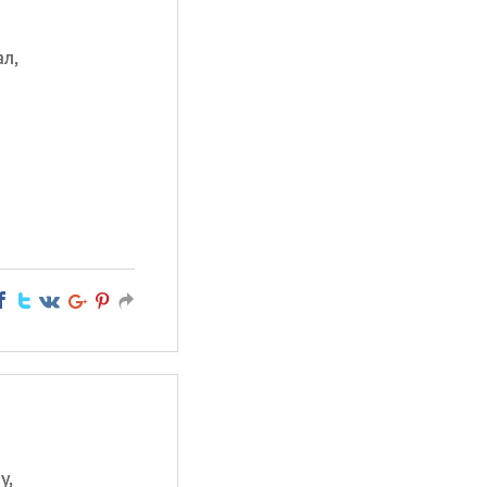
л,
у,