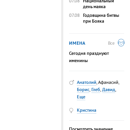
07.08
Национальный
день маяка
07.08
Годовщина битвы
при Бояка
ИМЕНА
Все
Сегодня празднуют
именины
Анатолий
, Афанасий,
Борис
,
Глеб
,
Давид
,
Еще
Кристина
Посмотреть значение