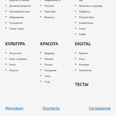
Дружба и любовь
Недвижимость
Еда
Духовное развитие
Покупки
Животные и природа
Законодательство
Транспорт
Лайфхаки
Образование
Финансы
Путешествия
Психология
Развлечения
Семья и дети
Спорт
Хобби
КУЛЬТУРА
КРАСОТА
DIGITAL
Искусство
Здоровье
Гаджеты
Кино и сериалы
Макияж
Игры
Книги
Показы
Интернет
Музыка
Похудение
Технологии
Стиль
Уход
ТЕСТЫ
Медиакит
Контакты
Соглашение