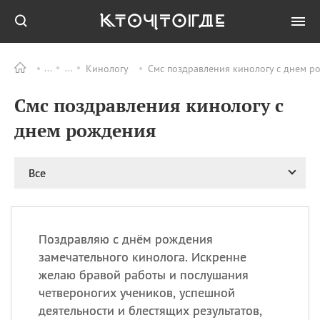
Кинологу
Смс поздравления кинологу с днем р
Все
ПРАЗДНИКИ
Смс поздравления кинологу с
11.08
Рождество святителя
Николая Чудотворца
днем рождения
11.08
День «мусорной еды»
11.08
День полета на
Все
воздушном шарике
12.08
Курбан Байрам —
праздник
жертвоприношения
Поздравляю с днём рождения
12.08
День
замечательного кинолога. Искренне
Военно‑воздушных сил
желаю бравой работы и послушания
(День ВВС) РФ
четвероногих учеников, успешной
деятельности и блестящих результатов,