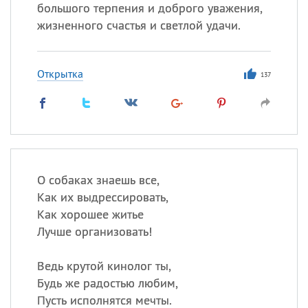
Все
ИМЕНА
большого терпения и доброго уважения,
жизненного счастья и светлой удачи.
Сегодня празднуют именины
Акакий
,
Василий
,
Иван
,
Открытка
137
Еще
Алена
,
Анастасия
,
Антонина
,
Еще
Посмотреть значение
и
О собаках знаешь все,
происхождение
Как их выдрессировать,
Как хорошее житье
Лучше организовать!
Ведь крутой кинолог ты,
Будь же радостью любим,
Пусть исполнятся мечты.