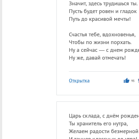
Значит, здесь трудишься ты.
Пусть будет ровен и гладок
Путь до красивой мечты!
Счастья тебе, вдохновенья,
Чтобы по жизни порхать.
Ну а сейчас — с днем рожд
Ну же, давай отмечать!
Открытка
93
Царь склада, с днём рожде
Ты хранитель его нутра,
Желаем радости безмерной
И танцев классных до утра!