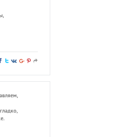
ы,
авляем,
гладко,
е.