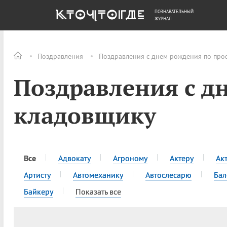
ПОЗНАВАТЕЛЬНЫЙ
ОБЩЕСТВО
ДЕНЬГИ
ЖУРНАЛ
Поздравления
Поздравления с днем рождения по про
Поздравления с д
кладовщику
Все
Адвокату
Агроному
Актеру
Ак
Артисту
Автомеханику
Автослесарю
Бал
Байкеру
Показать все