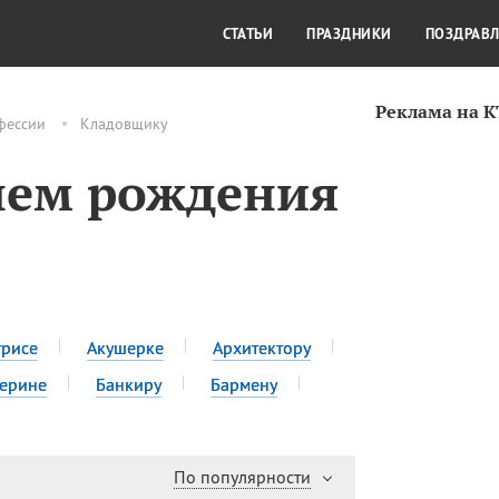
СТИЛЬ ЖИЗНИ
КУЛЬТУРА
КРА
СТАТЬИ
ПРАЗДНИКИ
ПОЗДРАВ
Реклама на 
фессии
Кладовщику
нем рождения
трисе
Акушерке
Архитектору
ерине
Банкиру
Бармену
По популярности