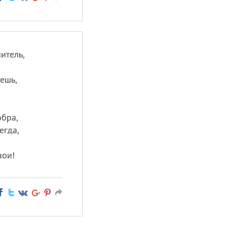
итель,
ешь,
обра,
егда,
вои!