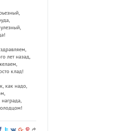
ерьезный,
руда,
пулезный,
да!
здравляем,
о лет назад,
 желаем,
осто клад!
к, как надо,
ом,
 награда,
молодцом!