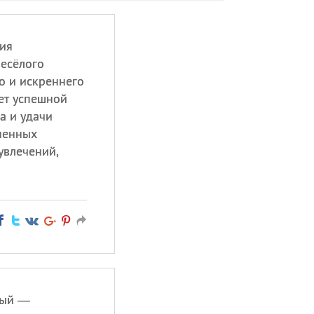
ия
весёлого
о и искреннего
ет успешной
а и удачи
ненных
увлечений,
ный —