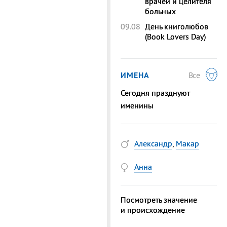
врачей и целителя
больных
09.08
День книголюбов
(Book Lovers Day)
ИМЕНА
Все
Сегодня празднуют
именины
Александр
,
Макар
Анна
Посмотреть значение
и происхождение