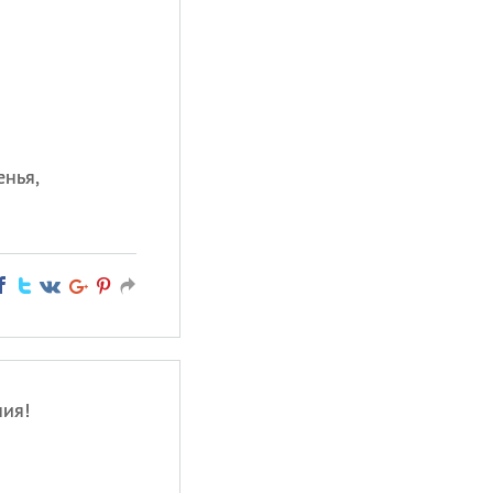
енья,
ния!