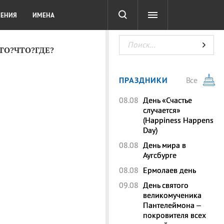
СОТА
DIGITAL
ТЕСТЫ
ЛЕНИЯ
ИМЕНА
КТО?ЧТО?ГДЕ?
ПРАЗДНИКИ
Все
08.08
День «Счастье
случается»
(Happiness Happens
Day)
08.08
День мира в
Аугсбурге
08.08
Ермолаев день
09.08
День святого
великомученика
Пантелеймона –
покровителя всех