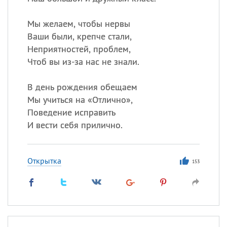
Все
ИМЕНА
Сегодня празднуют именины
Мы желаем, чтобы нервы
Ваши были, крепче стали,
Неприятностей, проблем,
Герман
,
Иван
,
Клим
,
Еще
Чтоб вы из-за нас не знали.
Анфиса
В день рождения обещаем
Мы учиться на «Отлично»,
Посмотреть значение
и
Поведение исправить
происхождение
И вести себя прилично.
Открытка
153