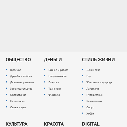
ОБЩЕСТВО
ДЕНЬГИ
СТИЛЬ ЖИЗНИ
Гороскоп
Бизнес и работа
Дом и дача
Дружба и любовь
Недвижимость
Еда
Духовное развитие
Покупки
Животные и природа
Законодательство
Транспорт
Лайфхаки
Образование
Финансы
Путешествия
Психология
Развлечения
Семья и дети
Спорт
Хобби
КУЛЬТУРА
КРАСОТА
DIGITAL