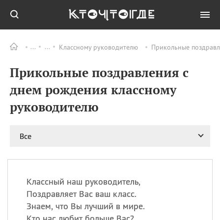
Классному руководителю
Прикольные поздравл
Все
ПРАЗДНИКИ
Прикольные поздравления с
08.08
День «Счастье
случается» (Happiness
днем рождения классному
Happens Day)
руководителю
08.08
День мира в Аугсбурге
08.08
Ермолаев день
09.08
День святого
Все
великомученика
Пантелеймона –
покровителя всех
врачей и целителя
Классный наш руководитель,
больных
Поздравляет Вас ваш класс.
09.08
День книголюбов (Book
Знаем, что Вы лучший в мире.
Lovers Day)
Кто нас любит больше Вас?