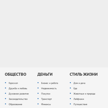
ОБЩЕСТВО
ДЕНЬГИ
СТИЛЬ ЖИЗНИ
Гороскоп
Бизнес и работа
Дом и дача
Дружба и любовь
Недвижимость
Еда
Духовное развитие
Покупки
Животные и природа
Законодательство
Транспорт
Лайфхаки
Образование
Финансы
Путешествия