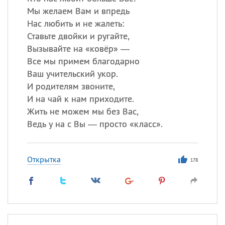
Мы желаем Вам и впредь
Все
ИМЕНА
Нас любить и не жалеть:
Ставьте двойки и ругайте,
Сегодня празднуют именины
Вызывайте на «ковёр» —
Все мы примем благодарно
Александр
,
Макар
Ваш учительский укор.
И родителям звоните,
Анна
И на чай к нам приходите.
Жить не можем мы без Вас,
Ведь у на с Вы — просто «класс».
Посмотреть значение
и
происхождение
Открытка
178