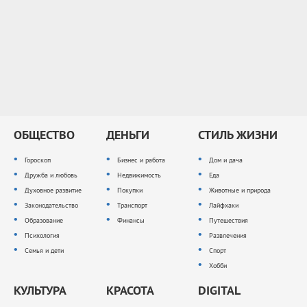
ОБЩЕСТВО
ДЕНЬГИ
СТИЛЬ ЖИЗНИ
Гороскоп
Бизнес и работа
Дом и дача
Дружба и любовь
Недвижимость
Еда
Духовное развитие
Покупки
Животные и природа
Законодательство
Транспорт
Лайфхаки
Образование
Финансы
Путешествия
Психология
Развлечения
Семья и дети
Спорт
Хобби
КУЛЬТУРА
КРАСОТА
DIGITAL