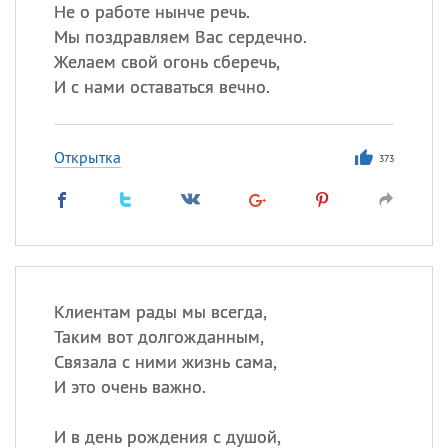
Все
ИМЕНА
Не о работе нынче речь.
Мы поздравляем Вас сердечно.
Сегодня празднуют именины
Желаем свой огонь сберечь,
И с нами оставаться вечно.
Герман
,
Иван
,
Клим
,
Еще
Анфиса
Открытка
373
Посмотреть значение
и
происхождение
Клиентам рады мы всегда,
Таким вот долгожданным,
Связала с ними жизнь сама,
И это очень важно.
И в день рождения с душой,