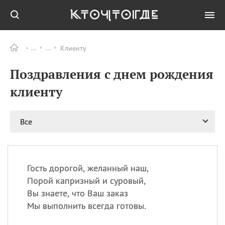
Клиенту
Все
ПРАЗДНИКИ
Поздравления с днем рождения
09.08
День памяти
великомученика и
клиенту
целителя Пантелеимона
11.08
Рождество святителя
Николая Чудотворца
Все
11.08
День «мусорной еды»
11.08
День полета на
воздушном шарике
Гость дорогой, желанный наш,
11.08
День Святой Клары —
Порой капризный и суровый,
покровительницы
Вы знаете, что Ваш заказ
телевидения
Мы выполнить всегда готовы.