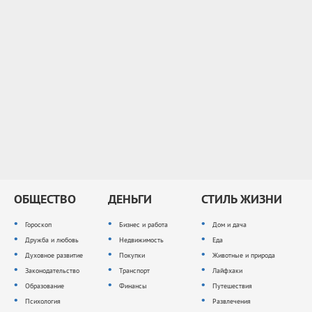
ОБЩЕСТВО
ДЕНЬГИ
СТИЛЬ ЖИЗНИ
Гороскоп
Бизнес и работа
Дом и дача
Дружба и любовь
Недвижимость
Еда
Духовное развитие
Покупки
Животные и природа
Законодательство
Транспорт
Лайфхаки
Образование
Финансы
Путешествия
Психология
Развлечения