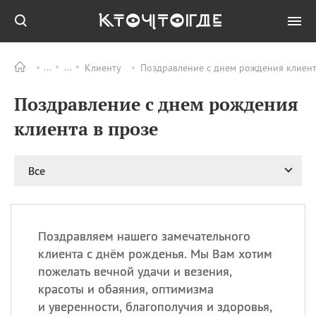
Клиенту
Поздравление с днем рождения клиента
Все
ПРАЗДНИКИ
Поздравление с днем рождения
09.08
День памяти
великомученика и
клиента в прозе
целителя Пантелеимона
11.08
Рождество святителя
Николая Чудотворца
Все
11.08
День «мусорной еды»
11.08
День полета на
воздушном шарике
Поздравляем нашего замечательного
11.08
День Святой Клары —
клиента с днём рожденья. Мы Вам хотим
покровительницы
пожелать вечной удачи и везения,
телевидения
красоты и обаяния, оптимизма
и уверенности, благополучия и здоровья,