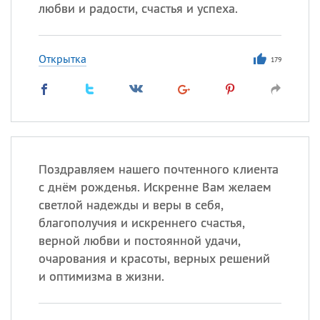
Все
ИМЕНА
любви и радости, счастья и успеха.
Сегодня празднуют именины
Открытка
179
Герман
,
Иван
,
Клим
,
Еще
Анфиса
Посмотреть значение
и
происхождение
Поздравляем нашего почтенного клиента
с днём рожденья. Искренне Вам желаем
светлой надежды и веры в себя,
благополучия и искреннего счастья,
верной любви и постоянной удачи,
очарования и красоты, верных решений
и оптимизма в жизни.