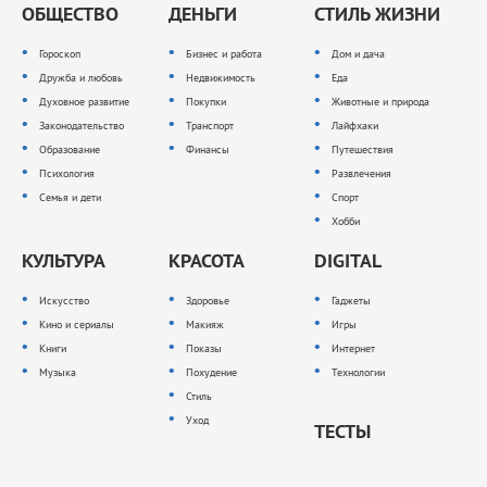
ОБЩЕСТВО
ДЕНЬГИ
СТИЛЬ ЖИЗНИ
Гороскоп
Бизнес и работа
Дом и дача
Дружба и любовь
Недвижимость
Еда
Духовное развитие
Покупки
Животные и природа
Законодательство
Транспорт
Лайфхаки
Образование
Финансы
Путешествия
Психология
Развлечения
Семья и дети
Спорт
Хобби
КУЛЬТУРА
КРАСОТА
DIGITAL
Искусство
Здоровье
Гаджеты
Кино и сериалы
Макияж
Игры
Книги
Показы
Интернет
Музыка
Похудение
Технологии
Стиль
Уход
ТЕСТЫ