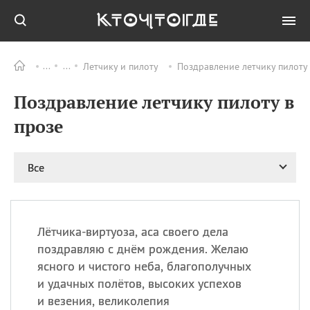
Летчику и пилоту
Поздравление летчику пилоту 
Все
ПРАЗДНИКИ
Поздравление летчику пилоту в
09.08
День памяти жертв
атомной
прозе
бомбардировки
Нагасаки
09.08
День переплетов
Все
09.08
Национальный женский
день
09.08
Национальный день
Лётчика-виртуоза, аса своего дела
рисового пудинга
поздравляю с днём рождения. Желаю
09.08
День Дымняшки
ясного и чистого неба, благополучных
(Smokey Bear Day)
и удачных полётов, высоких успехов
и везения, великолепия