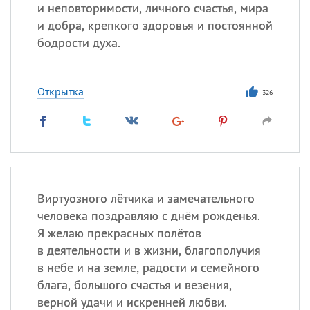
Все
ИМЕНА
и неповторимости, личного счастья, мира
и добра, крепкого здоровья и постоянной
Сегодня празднуют именины
бодрости духа.
Сергей
, Теодор,
Федор
Открытка
326
Посмотреть значение
и
происхождение
Виртуозного лётчика и замечательного
человека поздравляю с днём рожденья.
Я желаю прекрасных полётов
в деятельности и в жизни, благополучия
в небе и на земле, радости и семейного
блага, большого счастья и везения,
верной удачи и искренней любви.