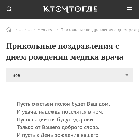
Медику
Прикольные поздравления с днем рожде
Все
ПРАЗДНИКИ
Прикольные поздравления с
06.08
Преображение
Господне у западных
днем рождения медика врача
христиан
06.08
День памяти
благоверных князей
Все
Бориса и Глеба, во
святом Крещении
Романа и Давида
07.08
День ассирийских
Пусть счастьем полон будет Ваш дом,
мучеников
И удача, надежда поселятся в нем.
07.08
Национальный день
Пусть пациенты будут здоровы
маяка
Только от Вашего доброго слова.
07.08
Годовщина битвы при
И пусть в День рождения вашего
Бояка