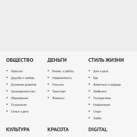
ОБЩЕСТВО
ДЕНЬГИ
СТИЛЬ ЖИЗНИ
Гороскоп
Бизнес и работа
Дом и дача
Дружба и любовь
Недвижимость
Еда
Духовное развитие
Покупки
Животные и природа
Законодательство
Транспорт
Лайфхаки
Образование
Финансы
Путешествия
Психология
Развлечения
Семья и дети
Спорт
Хобби
КУЛЬТУРА
КРАСОТА
DIGITAL