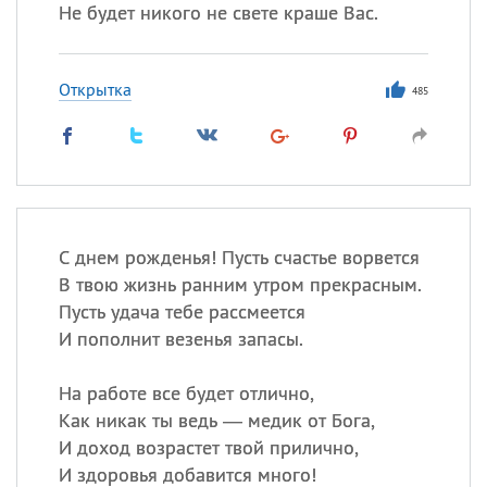
Не будет никого не свете краше Вас.
Все
ИМЕНА
Открытка
485
Сегодня празднуют именины
Анатолий
, Афанасий,
Борис
,
Еще
Кристина
С днем рожденья! Пусть счастье ворвется
В твою жизнь ранним утром прекрасным.
Пусть удача тебе рассмеется
Посмотреть значение
и
И пополнит везенья запасы.
происхождение
На работе все будет отлично,
Как никак ты ведь — медик от Бога,
И доход возрастет твой прилично,
И здоровья добавится много!