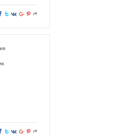
ия
ик