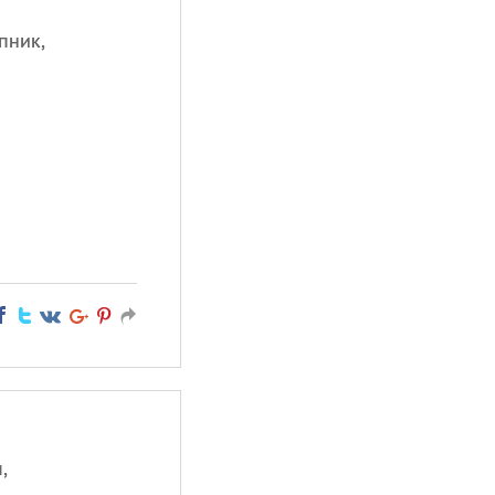
пник,
,