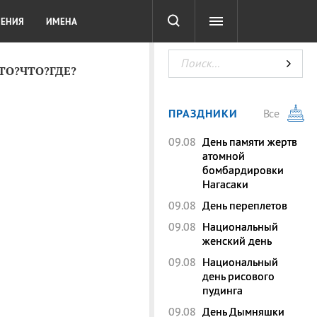
СОТА
DIGITAL
ТЕСТЫ
ЛЕНИЯ
ИМЕНА
КТО?ЧТО?ГДЕ?
ПРАЗДНИКИ
Все
09.08
День памяти жертв
атомной
бомбардировки
Нагасаки
09.08
День переплетов
09.08
Национальный
женский день
09.08
Национальный
день рисового
пудинга
09.08
День Дымняшки