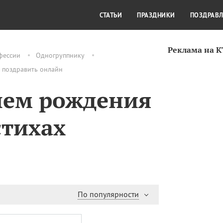
СТИЛЬ ЖИЗНИ
КУЛЬТУРА
КРА
СТАТЬИ
ПРАЗДНИКИ
ПОЗДРАВ
Реклама на 
фессии
Одногруппнику
к поздравить онлайн
нем рождения
стихах
По популярности