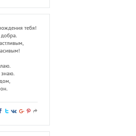
рождения тебя!
 добра.
астливым,
асивым!
елаю.
 знаю.
 дом,
он.