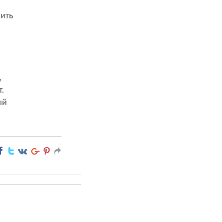
ить
,
.
ый