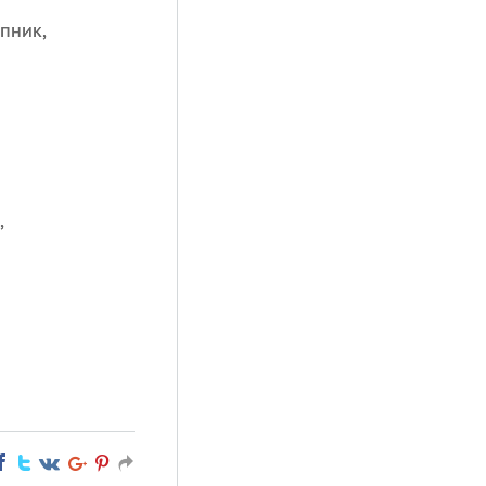
пник,
,