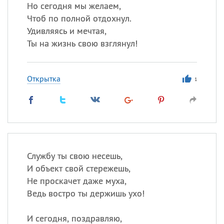
Но сегодня мы желаем,
Чтоб по полной отдохнул.
Все
ИМЕНА
Удивляясь и мечтая,
Сегодня празднуют именины
Ты на жизнь свою взглянул!
Александр
,
Макар
Открытка
1
Анна
Посмотреть значение
и
происхождение
Службу ты свою несешь,
И объект свой стережешь,
Не проскачет даже муха,
Ведь востро ты держишь ухо!
И сегодня, поздравляю,