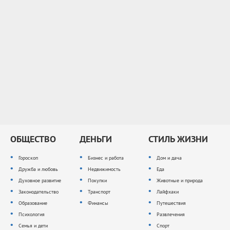
ОБЩЕСТВО
ДЕНЬГИ
СТИЛЬ ЖИЗНИ
Гороскоп
Бизнес и работа
Дом и дача
Дружба и любовь
Недвижимость
Еда
Духовное развитие
Покупки
Животные и природа
Законодательство
Транспорт
Лайфхаки
Образование
Финансы
Путешествия
Психология
Развлечения
Семья и дети
Спорт