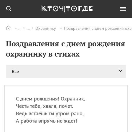
Охраннику
Поздравления с днем рождения охра
Все
ПРАЗДНИКИ
Поздравления с днем рождения
08.08
День «Счастье
случается» (Happiness
охраннику в стихах
Happens Day)
08.08
День мира в Аугсбурге
Все
08.08
Ермолаев день
09.08
День святого
великомученика
Пантелеймона –
С днем рождения! Охранник,
покровителя всех
врачей и целителя
Честь тебе, хвала, почет.
больных
Ведь встаешь ты утром рано,
09.08
День книголюбов (Book
А работа впрямь не ждет!
Lovers Day)