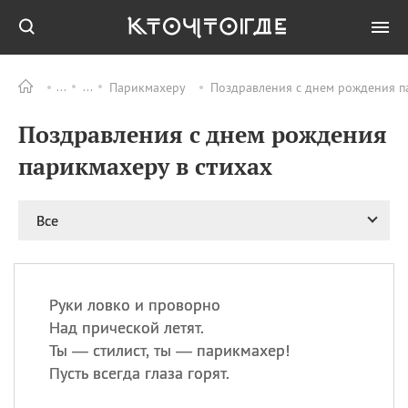
Парикмахеру
Поздравления с днем рождения па
Все
ПРАЗДНИКИ
Поздравления с днем рождения
09.08
День памяти жертв
атомной
парикмахеру в стихах
бомбардировки
Нагасаки
09.08
День переплетов
Все
09.08
Национальный женский
день
09.08
Национальный день
Руки ловко и проворно
рисового пудинга
Над прической летят.
09.08
День Дымняшки
Ты — стилист, ты — парикмахер!
(Smokey Bear Day)
Пусть всегда глаза горят.