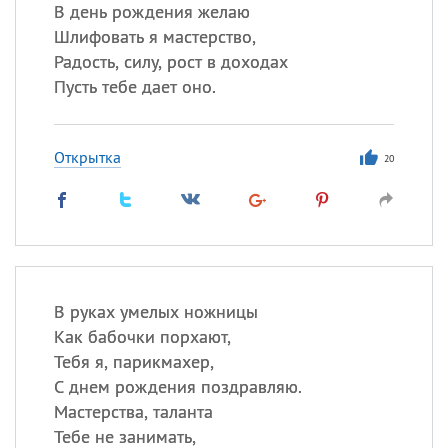
Все
ИМЕНА
В день рождения желаю
Шлифовать я мастерство,
Сегодня празднуют именины
Радость, силу, рост в доходах
Пусть тебе дает оно.
Сергей
, Теодор,
Федор
Посмотреть значение
и
Открытка
происхождение
20
В руках умелых ножницы
Как бабочки порхают,
Тебя я, парикмахер,
С днем рождения поздравляю.
Мастерства, таланта
Тебе не занимать,