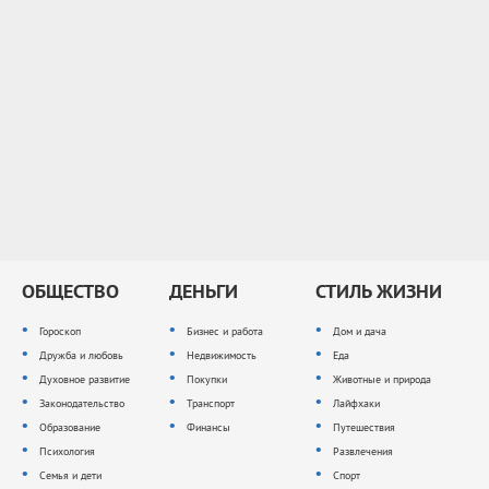
ОБЩЕСТВО
ДЕНЬГИ
СТИЛЬ ЖИЗНИ
Гороскоп
Бизнес и работа
Дом и дача
Дружба и любовь
Недвижимость
Еда
Духовное развитие
Покупки
Животные и природа
Законодательство
Транспорт
Лайфхаки
Образование
Финансы
Путешествия
Психология
Развлечения
Семья и дети
Спорт