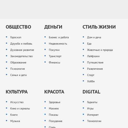
ОБЩЕСТВО
ДЕНЬГИ
СТИЛЬ ЖИЗНИ
Гороскоп
Бизнес и работа
Дом и дача
Дружба и любовь
Недвижимость
Еда
Духовное развитие
Покупки
Животные и природа
Законодательство
Транспорт
Лайфхаки
Образование
Финансы
Путешествия
Психология
Развлечения
Семья и дети
Спорт
Хобби
КУЛЬТУРА
КРАСОТА
DIGITAL
Искусство
Здоровье
Гаджеты
Кино и сериалы
Макияж
Игры
Книги
Показы
Интернет
Музыка
Похудение
Технологии
Стиль