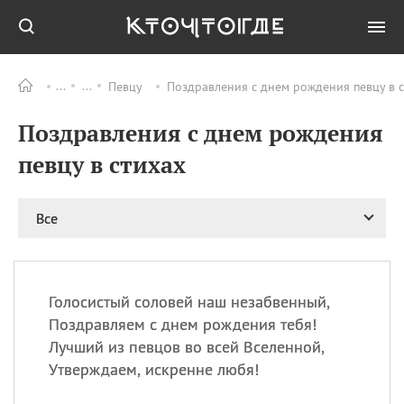
Певцу
Поздравления с днем рождения певцу в с
Все
ПРАЗДНИКИ
Поздравления с днем рождения
09.08
День памяти жертв
атомной
певцу в стихах
бомбардировки
Нагасаки
09.08
День переплетов
Все
09.08
Национальный женский
день
09.08
Национальный день
Голосистый соловей наш незабвенный,
рисового пудинга
Поздравляем с днем рождения тебя!
09.08
День Дымняшки
Лучший из певцов во всей Вселенной,
(Smokey Bear Day)
Утверждаем, искренне любя!