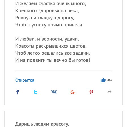
Все
ИМЕНА
И желаем счастья очень много,
Крепкого здоровья на века,
Сегодня празднуют именины
Ровную и гладкую дорогу,
Чтоб к успеху прямо привела!
Сергей
, Теодор,
Федор
И любви, и верности, удачи,
Посмотреть значение
и
происхождение
Красоты раскрывшихся цветов,
Чтоб легко решались все задачи,
И на подвиги ты вечно бы готов!
Открытка
476
Даришь людям красоту,