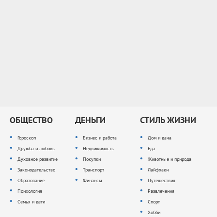
ОБЩЕСТВО
ДЕНЬГИ
СТИЛЬ ЖИЗНИ
Гороскоп
Бизнес и работа
Дом и дача
Дружба и любовь
Недвижимость
Еда
Духовное развитие
Покупки
Животные и природа
Законодательство
Транспорт
Лайфхаки
Образование
Финансы
Путешествия
Психология
Развлечения
Семья и дети
Спорт
Хобби