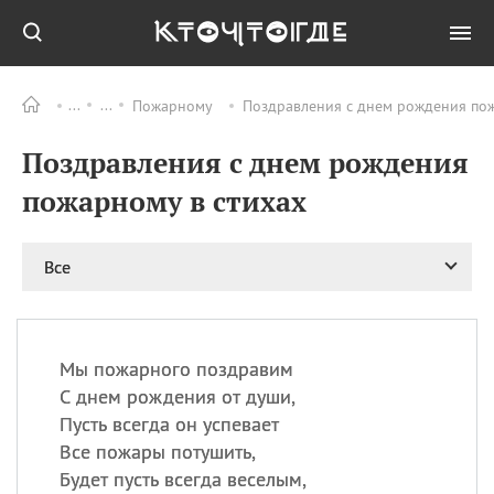
Пожарному
Поздравления с днем рождения пож
Все
ПРАЗДНИКИ
Поздравления с днем рождения
08.08
День «Счастье
случается» (Happiness
пожарному в стихах
Happens Day)
08.08
День мира в Аугсбурге
Все
08.08
Ермолаев день
09.08
День святого
великомученика
Пантелеймона –
Мы пожарного поздравим
покровителя всех
врачей и целителя
С днем рождения от души,
больных
Пусть всегда он успевает
09.08
День книголюбов (Book
Все пожары потушить,
Lovers Day)
Будет пусть всегда веселым,