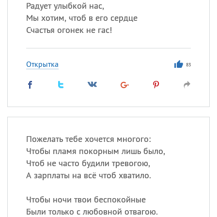
Радует улыбкой нас,
Мы хотим, чтоб в его сердце
Все
ИМЕНА
Счастья огонек не гас!
Сегодня празднуют именины
Открытка
83
Александр
,
Макар
Анна
Посмотреть значение
и
происхождение
Пожелать тебе хочется многого:
Чтобы пламя покорным лишь было,
Чтоб не часто будили тревогою,
А зарплаты на всё чтоб хватило.
Чтобы ночи твои беспокойные
Были только с любовной отвагою.