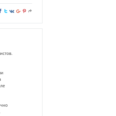
истов.
ли
а
еле
очно
.