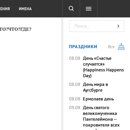
СОТА
DIGITAL
ТЕСТЫ
ЛЕНИЯ
ИМЕНА
КТО?ЧТО?ГДЕ?
ПРАЗДНИКИ
Все
08.08
День «Счастье
случается»
(Happiness Happens
Day)
08.08
День мира в
Аугсбурге
08.08
Ермолаев день
09.08
День святого
великомученика
Пантелеймона –
покровителя всех