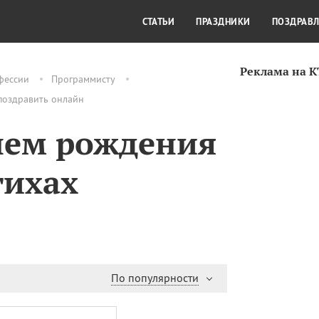
СТИЛЬ ЖИЗНИ
КУЛЬТУРА
КРА
СТАТЬИ
ПРАЗДНИКИ
ПОЗДРАВ
Реклама на 
фессии
Программисту
 поздравить онлайн
нем рождения
тихах
По популярности