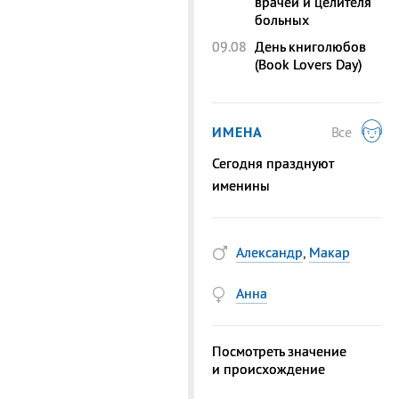
врачей и целителя
больных
09.08
День книголюбов
(Book Lovers Day)
ИМЕНА
Все
Сегодня празднуют
именины
Александр
,
Макар
Анна
Посмотреть значение
и происхождение