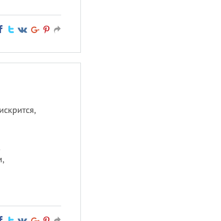
искрится,
,
,