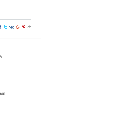
,
ья!