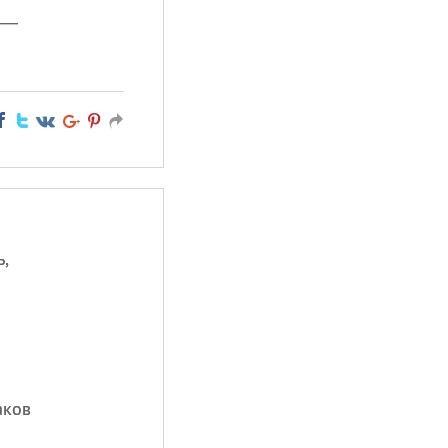
в —
ь,
аков