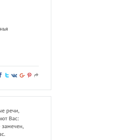
нья
ые речи,
ют Вас:
 замечен,
с.