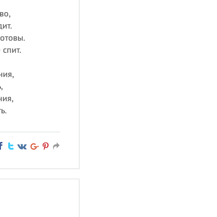
во,
ит.
отовы.
 спит.
ния,
,
ния,
ь.
ы