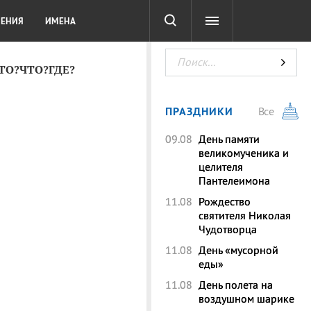
СОТА
DIGITAL
ТЕСТЫ
ЛЕНИЯ
ИМЕНА
КТО?ЧТО?ГДЕ?
ПРАЗДНИКИ
Все
09.08
День памяти
великомученика и
целителя
Пантелеимона
11.08
Рождество
святителя Николая
Чудотворца
11.08
День «мусорной
еды»
11.08
День полета на
воздушном шарике