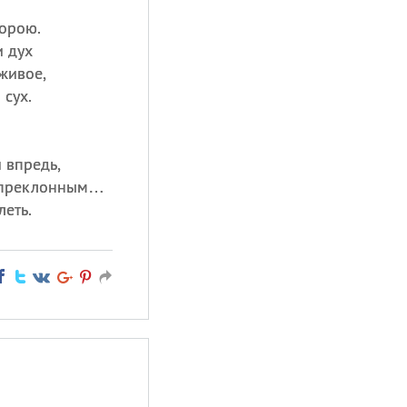
орою.
и дух
 живое,
 сух.
 впредь,
епреклонным…
леть.