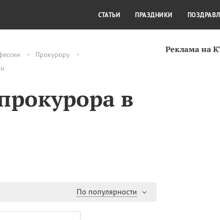
СТИЛЬ ЖИЗНИ
КУЛЬТУРА
КРА
СТАТЬИ
ПРАЗДНИКИ
ПОЗДРАВ
Реклама на 
фессии
Прокурору
йн
прокурора в
По популярности