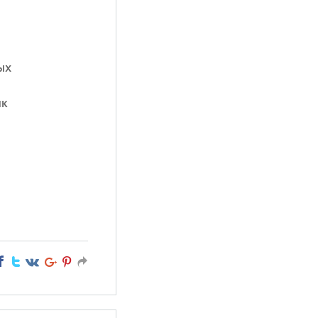
ых
ик