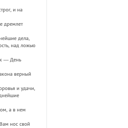
трог, и на
не дремлет
нейшие дела,
ость, над ложью
ек — День
закона верный
оровья и удачи,
уднейшие
ом, а в нем
 Вам нос свой